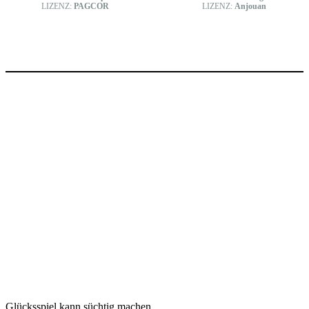
LIZENZ:
PAGCOR
LIZENZ:
Anjouan
Glücksspiel kann süchtig machen.