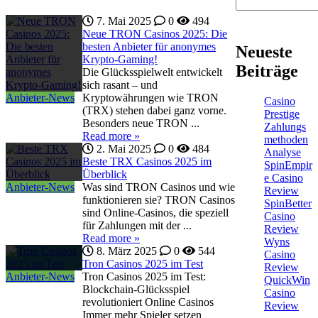
7. Mai 2025
0
494
Neue TRON Casinos 2025: Die
besten Anbieter für anonymes
Neueste
Krypto-Gaming!
Beiträge
Die Glücksspielwelt entwickelt
sich rasant – und
Anbieter-News
Kryptowährungen wie TRON
Casino
(TRX) stehen dabei ganz vorne.
Prestige
Besonders neue TRON ...
Zahlungs
Read more »
methoden
2. Mai 2025
0
484
Analyse
Beste TRX Casinos 2025 im
SpinEmpir
Überblick
e Casino
Anbieter-News
Was sind TRON Casinos und wie
Review
funktionieren sie? TRON Casinos
SpinBetter
sind Online-Casinos, die speziell
Casino
für Zahlungen mit der ...
Review
Read more »
Wyns
8. März 2025
0
544
Casino
Tron Casinos 2025 im Test
Review
Anbieter-News
Tron Casinos 2025 im Test:
QuickWin
Blockchain-Glücksspiel
Casino
revolutioniert Online Casinos
Review
Immer mehr Spieler setzen