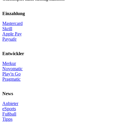
Einzahlung
Mastercard
Skrill
Apple Pay
Paysafe
Entwickler
Merkur
Novomatic
Play'n Go
Pragmatic
News
Anbieter
eSports
Fußball
Tipps