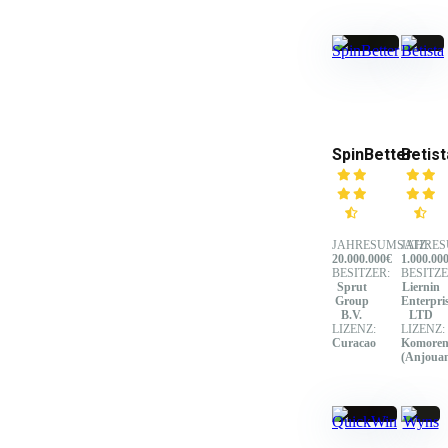
SpinBetter
Betist
JAHRESUMSATZ:
JAHRES
20.000.000€
1.000.00
BESITZER:
BESITZE
Sprut
Liernin
Group
Enterpri
B.V.
LTD
LIZENZ:
LIZENZ:
Curacao
Komore
(Anjoua