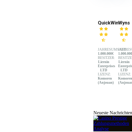
QuickWin
Wyns
JAHRESUMSATZ:
JAHRES
1.000.000€
1.000.00
BESITZER:
BESITZE
Liernin
Liernin
Enterprises
Enterpri
LTD
LTD
LIZENZ:
LIZENZ:
Komoren
Komore
(Anjouan)
(Anjoua
Neueste Nachrichte