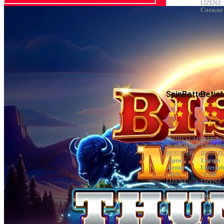
LIZENZ:
Curacao
SpinBetter
Betist
JAHRESUMSATZ:
JAHRES
20.000.000€
1.000.00
BESITZER:
BESITZE
Sprut
Liernin
Group
Enterpri
B.V.
LTD
LIZENZ:
LIZENZ:
Curacao
Komore
(Anjoua