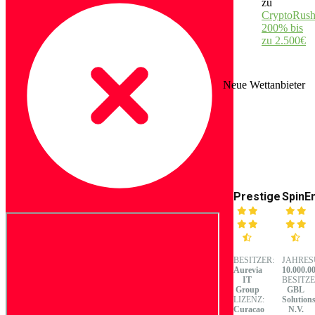
zu
CryptoRush
200% bis
zu 2.500€
Neue Wettanbieter
Prestige
SpinE
BESITZER:
JAHRES
Aurevia
10.000.0
IT
BESITZE
Group
GBL
LIZENZ:
Solution
Curacao
N.V.