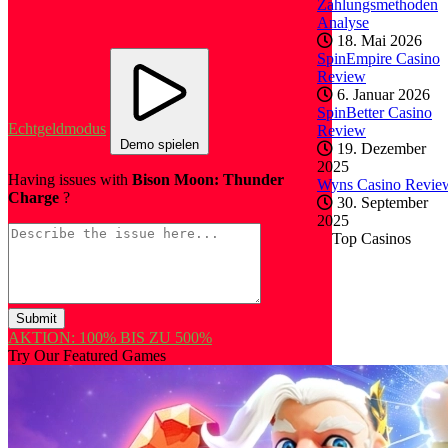
Zahlungsmethoden
Analyse
18. Mai 2026
SpinEmpire Casino
Review
6. Januar 2026
SpinBetter Casino
Echtgeldmodus
Review
Demo spielen
19. Dezember
2025
Having issues with
Bison Moon: Thunder
Wyns Casino Revie
Charge
?
30. September
2025
Top Casinos
Submit
AKTION: 100% BIS ZU 500%
Try Our Featured Games