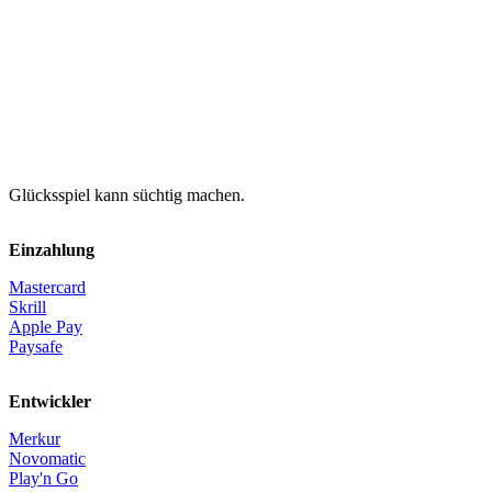
Glücksspiel kann süchtig machen.
Einzahlung
Mastercard
Skrill
Apple Pay
Paysafe
Entwickler
Merkur
Novomatic
Play'n Go