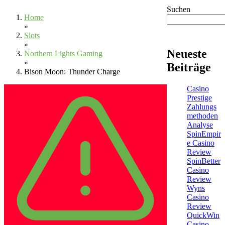
Suchen
Home
»
Slots
»
Neueste
Northern Lights Gaming
»
Beiträge
Bison Moon: Thunder Charge
Casino
Prestige
Zahlungs
methoden
Analyse
SpinEmpir
e Casino
Review
SpinBetter
Casino
Review
Wyns
Casino
Review
QuickWin
Casino