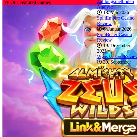
Zahlungsmethoden
Try Our Featured Games
Analyse
18. Mai 2026
SpinEmpire Casino
Review
6. Januar 2026
SpinBetter Casino
Review
19. Dezember
2025
Wyns Casino Revie
30. September
2025
Top Casinos