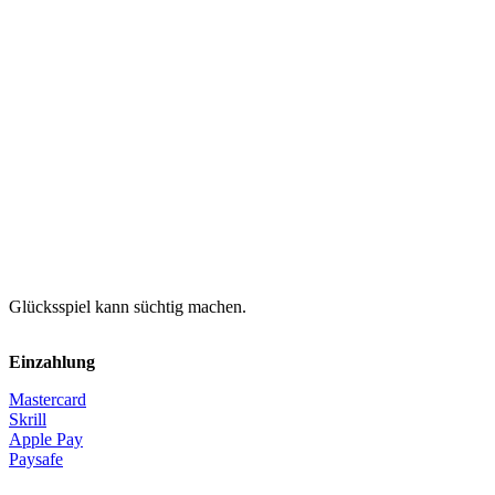
Glücksspiel kann süchtig machen.
Einzahlung
Mastercard
Skrill
Apple Pay
Paysafe