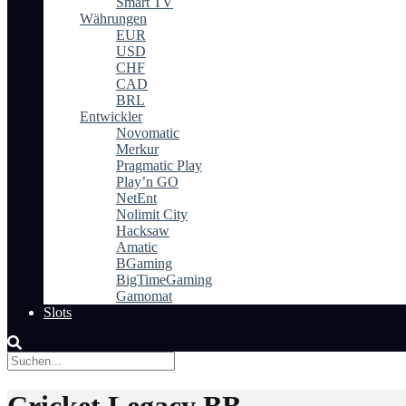
Smart TV
Währungen
EUR
USD
CHF
CAD
BRL
Entwickler
Novomatic
Merkur
Pragmatic Play
Play’n GO
NetEnt
Nolimit City
Hacksaw
Amatic
BGaming
BigTimeGaming
Gamomat
Slots