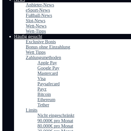
Anbieter-News
eSport-News
Fußball-News
Slot-News
Wett-News
Wett-Tipps
Häufig gesucht
Exclusive Bonis
Bonus ohne Einzahlung
Wett Tipps
Zahlungsmethoden
Apple Pay
Google Pay
Mastercard
Visa
Paysafecard
Payz
Bitcoin
Ethereum
Tether
Limits
Nicht eingeschränkt
90.000€ pro Monat
80.000€ pro Monat