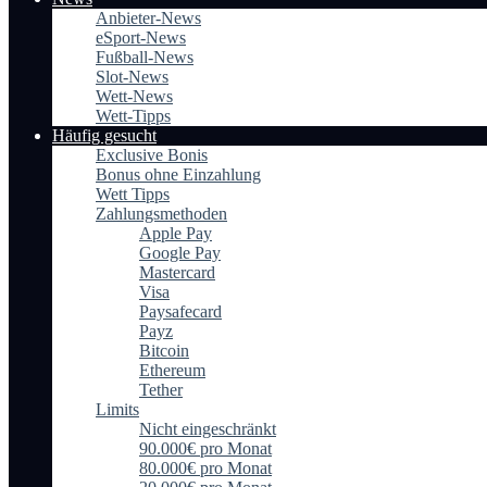
Anbieter-News
eSport-News
Fußball-News
Slot-News
Wett-News
Wett-Tipps
Häufig gesucht
Exclusive Bonis
Bonus ohne Einzahlung
Wett Tipps
Zahlungsmethoden
Apple Pay
Google Pay
Mastercard
Visa
Paysafecard
Payz
Bitcoin
Ethereum
Tether
Limits
Nicht eingeschränkt
90.000€ pro Monat
80.000€ pro Monat