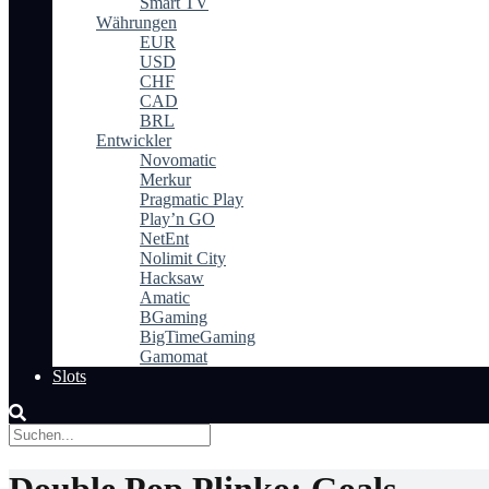
Smart TV
Währungen
EUR
USD
CHF
CAD
BRL
Entwickler
Novomatic
Merkur
Pragmatic Play
Play’n GO
NetEnt
Nolimit City
Hacksaw
Amatic
BGaming
BigTimeGaming
Gamomat
Slots