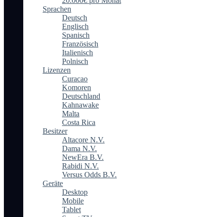
20.000€ pro Monat
Sprachen
Deutsch
Englisch
Spanisch
Französisch
Italienisch
Polnisch
Lizenzen
Curacao
Komoren
Deutschland
Kahnawake
Malta
Costa Rica
Besitzer
Altacore N.V.
Dama N.V.
NewEra B.V.
Rabidi N.V.
Versus Odds B.V.
Geräte
Desktop
Mobile
Tablet