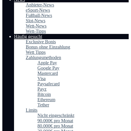
Anbieter-News
eSport-News
Fußball-News
Slot-News
Wett-News
Wett-Tipps
Häufig gesucht
Exclusive Bonis
Bonus ohne Einzahlung
Wett Tipps
Zahlungsmethoden
Apple Pay
Google Pay
Mastercard
Visa
Paysafecard
Payz
Bitcoin
Ethereum
Tether
Limits
Nicht eingeschränkt
90.000€ pro Monat
80.000€ pro Monat