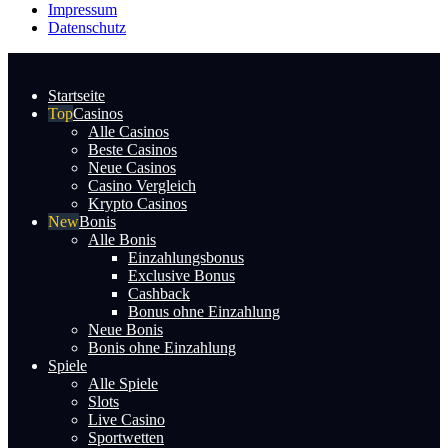
Impressum
Datenschutz
Startseite
Casinos
Alle Casinos
Beste Casinos
Neue Casinos
Casino Vergleich
Krypto Casinos
Bonis
Alle Bonis
Einzahlungsbonus
Exclusive Bonus
Cashback
Bonus ohne Einzahlung
Neue Bonis
Bonis ohne Einzahlung
Spiele
Alle Spiele
Slots
Live Casino
Sportwetten