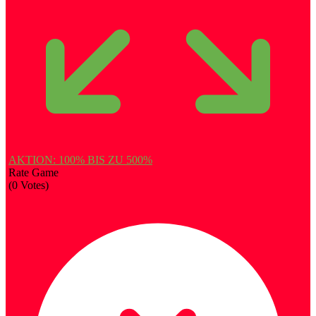
AKTION: 100% BIS ZU 500%
Rate Game
(
0
Votes)