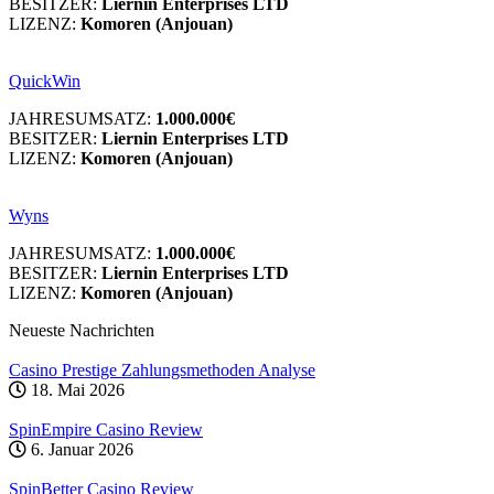
BESITZER:
Liernin Enterprises LTD
LIZENZ:
Komoren (Anjouan)
QuickWin
JAHRESUMSATZ:
1.000.000€
BESITZER:
Liernin Enterprises LTD
LIZENZ:
Komoren (Anjouan)
Wyns
JAHRESUMSATZ:
1.000.000€
BESITZER:
Liernin Enterprises LTD
LIZENZ:
Komoren (Anjouan)
Neueste Nachrichten
Casino Prestige Zahlungsmethoden Analyse
18. Mai 2026
SpinEmpire Casino Review
6. Januar 2026
SpinBetter Casino Review