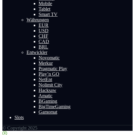
Mobile
Tablet
Smart TV
Währungen
EUR
USD
CHF
CAD
BRL
Entwickler
Novomatic
Merkur
Pragmatic Play
Play’n GO
NetEnt
Nolimit City
Hacksaw
Amatic
BGaming
BigTimeGaming
Gamomat
Slots
© Copyright 2025