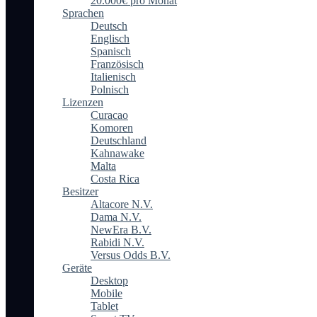
20.000€ pro Monat
Sprachen
Deutsch
Englisch
Spanisch
Französisch
Italienisch
Polnisch
Lizenzen
Curacao
Komoren
Deutschland
Kahnawake
Malta
Costa Rica
Besitzer
Altacore N.V.
Dama N.V.
NewEra B.V.
Rabidi N.V.
Versus Odds B.V.
Geräte
Desktop
Mobile
Tablet