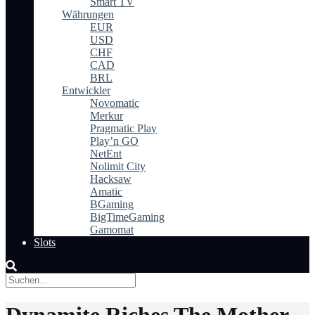
Smart TV
Währungen
EUR
USD
CHF
CAD
BRL
Entwickler
Novomatic
Merkur
Pragmatic Play
Play’n GO
NetEnt
Nolimit City
Hacksaw
Amatic
BGaming
BigTimeGaming
Gamomat
Slots