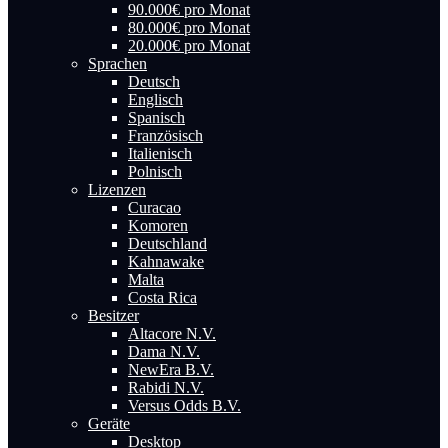
90.000€ pro Monat
80.000€ pro Monat
20.000€ pro Monat
Sprachen
Deutsch
Englisch
Spanisch
Französisch
Italienisch
Polnisch
Lizenzen
Curacao
Komoren
Deutschland
Kahnawake
Malta
Costa Rica
Besitzer
Altacore N.V.
Dama N.V.
NewEra B.V.
Rabidi N.V.
Versus Odds B.V.
Geräte
Desktop