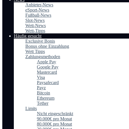
Anbieter-News
eSport-News
Fußball-News
Slot-News
Wett-News
Wett-Tipps
Häufig gesucht
Exclusive Bonis
Bonus ohne Einzahlung
Wett Tipps
Zahlungsmethoden
Apple Pay
Google Pay
Mastercard
Visa
Paysafecard
Payz
Bitcoin
Ethereum
Tether
Limits
Nicht eingeschränkt
90.000€ pro Monat
80.000€ pro Monat