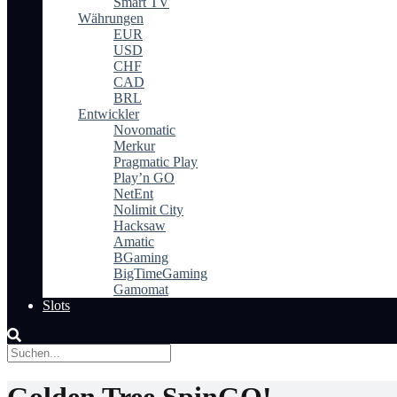
Smart TV
Währungen
EUR
USD
CHF
CAD
BRL
Entwickler
Novomatic
Merkur
Pragmatic Play
Play’n GO
NetEnt
Nolimit City
Hacksaw
Amatic
BGaming
BigTimeGaming
Gamomat
Slots