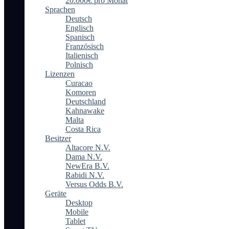
20.000€ pro Monat
Sprachen
Deutsch
Englisch
Spanisch
Französisch
Italienisch
Polnisch
Lizenzen
Curacao
Komoren
Deutschland
Kahnawake
Malta
Costa Rica
Besitzer
Altacore N.V.
Dama N.V.
NewEra B.V.
Rabidi N.V.
Versus Odds B.V.
Geräte
Desktop
Mobile
Tablet