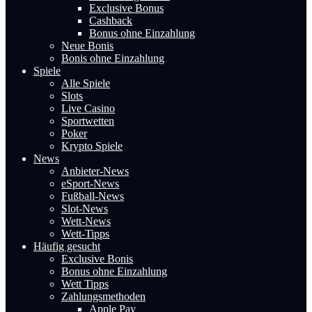
Exclusive Bonus
Cashback
Bonus ohne Einzahlung
Neue Bonis
Bonis ohne Einzahlung
Spiele
Alle Spiele
Slots
Live Casino
Sportwetten
Poker
Krypto Spiele
News
Anbieter-News
eSport-News
Fußball-News
Slot-News
Wett-News
Wett-Tipps
Häufig gesucht
Exclusive Bonis
Bonus ohne Einzahlung
Wett Tipps
Zahlungsmethoden
Apple Pay