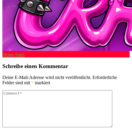
Demo Spiel
Schreibe einen Kommentar
Deine E-Mail-Adresse wird nicht veröffentlicht.
Erforderliche
Felder sind mit
*
markiert