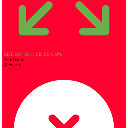
AKTION: 100% BIS ZU 500%
Rate Game
(
0
Votes)