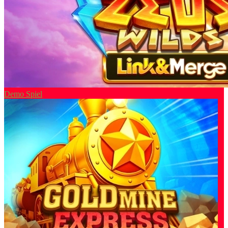
Demo Spiel