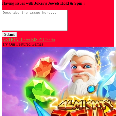
Having issues with
Joker's Jewels Hold & Spin
?
Submit
AKTION: 100% BIS ZU 500%
Try Our Featured Games