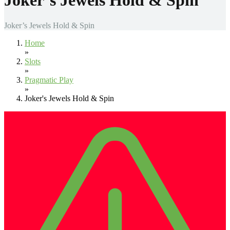
Joker’s Jewels Hold & Spin
Joker’s Jewels Hold & Spin
Home
»
Slots
»
Pragmatic Play
»
Joker's Jewels Hold & Spin