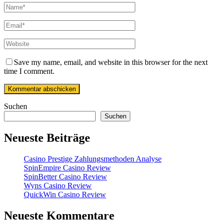
Save my name, email, and website in this browser for the next
time I comment.
Suchen
Suchen
Neueste Beiträge
Casino Prestige Zahlungsmethoden Analyse
SpinEmpire Casino Review
SpinBetter Casino Review
Wyns Casino Review
QuickWin Casino Review
Neueste Kommentare