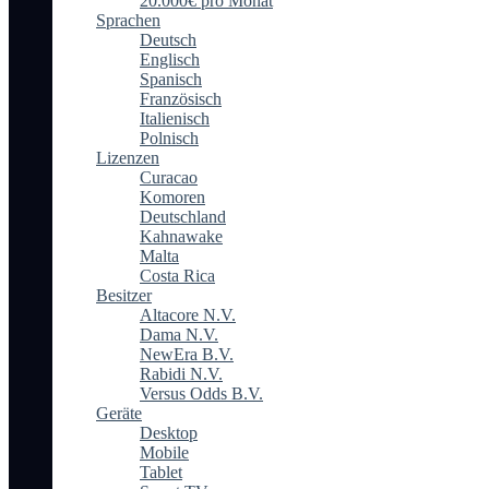
20.000€ pro Monat
Sprachen
Deutsch
Englisch
Spanisch
Französisch
Italienisch
Polnisch
Lizenzen
Curacao
Komoren
Deutschland
Kahnawake
Malta
Costa Rica
Besitzer
Altacore N.V.
Dama N.V.
NewEra B.V.
Rabidi N.V.
Versus Odds B.V.
Geräte
Desktop
Mobile
Tablet