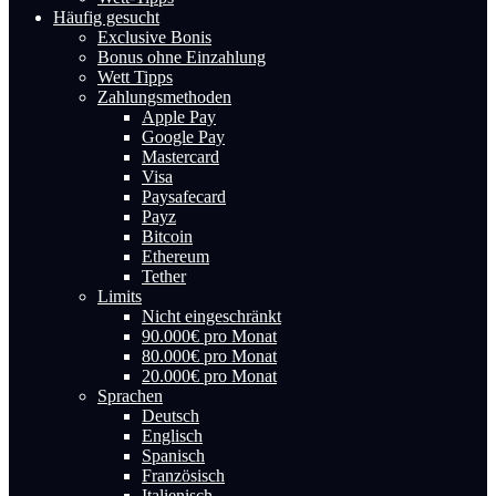
Häufig gesucht
Exclusive Bonis
Bonus ohne Einzahlung
Wett Tipps
Zahlungsmethoden
Apple Pay
Google Pay
Mastercard
Visa
Paysafecard
Payz
Bitcoin
Ethereum
Tether
Limits
Nicht eingeschränkt
90.000€ pro Monat
80.000€ pro Monat
20.000€ pro Monat
Sprachen
Deutsch
Englisch
Spanisch
Französisch
Italienisch