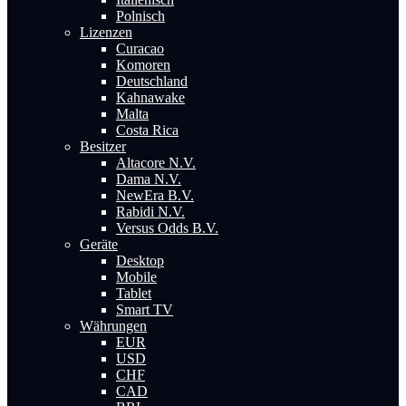
Polnisch
Lizenzen
Curacao
Komoren
Deutschland
Kahnawake
Malta
Costa Rica
Besitzer
Altacore N.V.
Dama N.V.
NewEra B.V.
Rabidi N.V.
Versus Odds B.V.
Geräte
Desktop
Mobile
Tablet
Smart TV
Währungen
EUR
USD
CHF
CAD