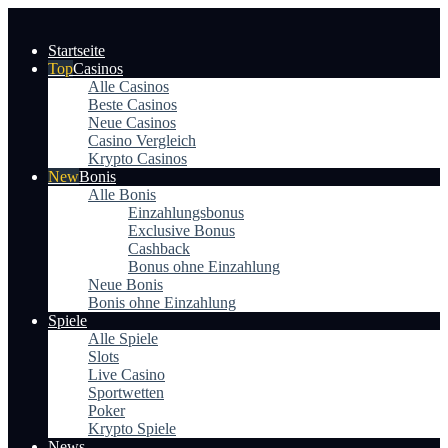
Startseite
Casinos
Alle Casinos
Beste Casinos
Neue Casinos
Casino Vergleich
Krypto Casinos
Bonis
Alle Bonis
Einzahlungsbonus
Exclusive Bonus
Cashback
Bonus ohne Einzahlung
Neue Bonis
Bonis ohne Einzahlung
Spiele
Alle Spiele
Slots
Live Casino
Sportwetten
Poker
Krypto Spiele
News