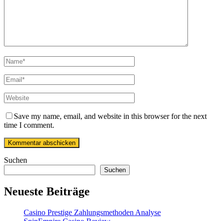
Save my name, email, and website in this browser for the next
time I comment.
Suchen
Suchen
Neueste Beiträge
Casino Prestige Zahlungsmethoden Analyse