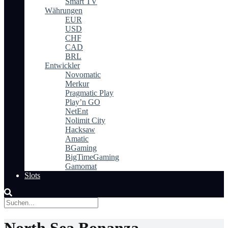
Smart TV
Währungen
EUR
USD
CHF
CAD
BRL
Entwickler
Novomatic
Merkur
Pragmatic Play
Play’n GO
NetEnt
Nolimit City
Hacksaw
Amatic
BGaming
BigTimeGaming
Gamomat
Slots