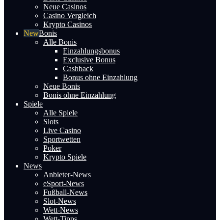
Neue Casinos
Casino Vergleich
Krypto Casinos
Bonis
Alle Bonis
Einzahlungsbonus
Exclusive Bonus
Cashback
Bonus ohne Einzahlung
Neue Bonis
Bonis ohne Einzahlung
Spiele
Alle Spiele
Slots
Live Casino
Sportwetten
Poker
Krypto Spiele
News
Anbieter-News
eSport-News
Fußball-News
Slot-News
Wett-News
Wett-Tipps