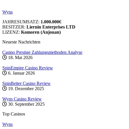
Wyns
JAHRESUMSATZ:
1.000.000€
BESITZER:
Liernin Enterprises LTD
LIZENZ:
Komoren (Anjouan)
Neueste Nachrichten
Casino Prestige Zahlungsmethoden Analyse
18. Mai 2026
SpinEmpire Casino Review
6. Januar 2026
SpinBetter Casino Review
19. Dezember 2025
Wyns Casino Review
30. September 2025
Top Casinos
Wyns