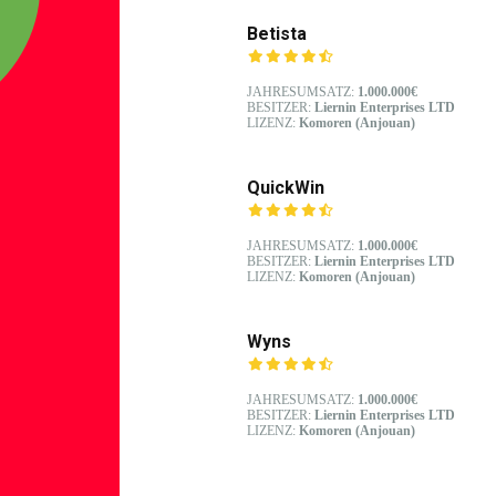
Betista
JAHRESUMSATZ:
1.000.000€
BESITZER:
Liernin Enterprises LTD
LIZENZ:
Komoren (Anjouan)
QuickWin
JAHRESUMSATZ:
1.000.000€
BESITZER:
Liernin Enterprises LTD
LIZENZ:
Komoren (Anjouan)
Wyns
JAHRESUMSATZ:
1.000.000€
BESITZER:
Liernin Enterprises LTD
LIZENZ:
Komoren (Anjouan)