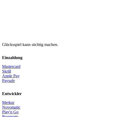
Glücksspiel kann süchtig machen.
Einzahlung
Mastercard
Skrill
Apple Pay
Paysafe
Entwickler
Merkur
Novomatic
Play'n Go
Pragmatic