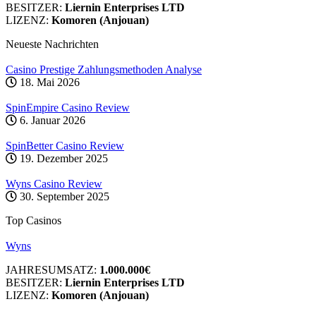
BESITZER:
Liernin Enterprises LTD
LIZENZ:
Komoren (Anjouan)
Neueste Nachrichten
Casino Prestige Zahlungsmethoden Analyse
18. Mai 2026
SpinEmpire Casino Review
6. Januar 2026
SpinBetter Casino Review
19. Dezember 2025
Wyns Casino Review
30. September 2025
Top Casinos
Wyns
JAHRESUMSATZ:
1.000.000€
BESITZER:
Liernin Enterprises LTD
LIZENZ:
Komoren (Anjouan)