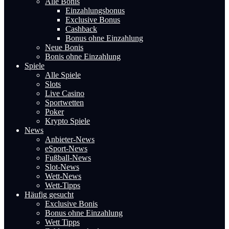
Alle Bonis
Einzahlungsbonus
Exclusive Bonus
Cashback
Bonus ohne Einzahlung
Neue Bonis
Bonis ohne Einzahlung
Spiele
Alle Spiele
Slots
Live Casino
Sportwetten
Poker
Krypto Spiele
News
Anbieter-News
eSport-News
Fußball-News
Slot-News
Wett-News
Wett-Tipps
Häufig gesucht
Exclusive Bonis
Bonus ohne Einzahlung
Wett Tipps