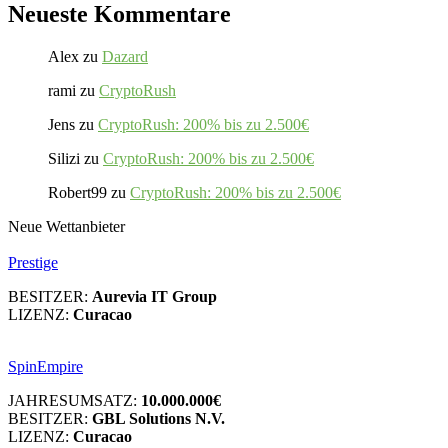
Neueste Kommentare
Alex
zu
Dazard
rami
zu
CryptoRush
Jens
zu
CryptoRush: 200% bis zu 2.500€
Silizi
zu
CryptoRush: 200% bis zu 2.500€
Robert99
zu
CryptoRush: 200% bis zu 2.500€
Neue Wettanbieter
Prestige
BESITZER:
Aurevia IT Group
LIZENZ:
Curacao
SpinEmpire
JAHRESUMSATZ:
10.000.000€
BESITZER:
GBL Solutions N.V.
LIZENZ:
Curacao