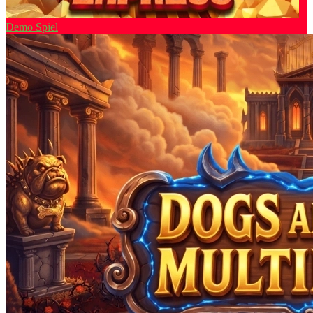
Demo Spiel