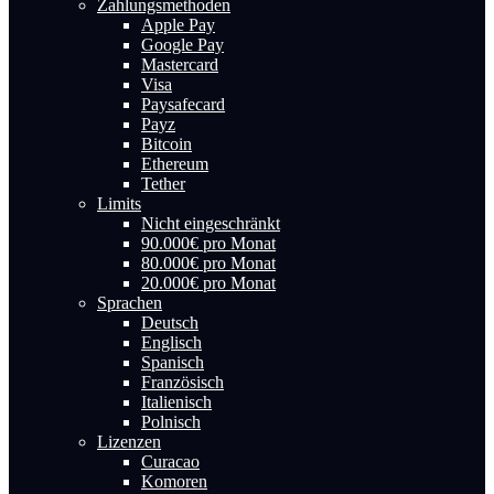
Zahlungsmethoden
Apple Pay
Google Pay
Mastercard
Visa
Paysafecard
Payz
Bitcoin
Ethereum
Tether
Limits
Nicht eingeschränkt
90.000€ pro Monat
80.000€ pro Monat
20.000€ pro Monat
Sprachen
Deutsch
Englisch
Spanisch
Französisch
Italienisch
Polnisch
Lizenzen
Curacao
Komoren