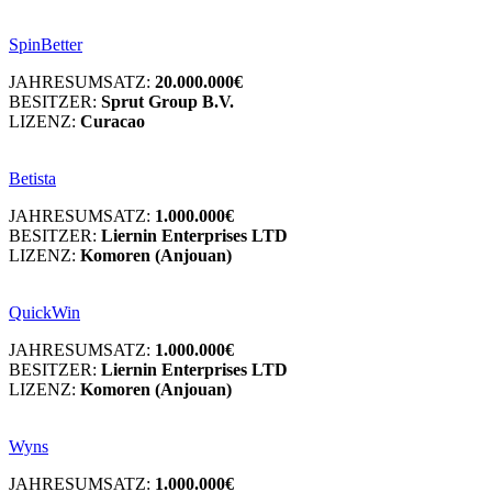
SpinBetter
JAHRESUMSATZ:
20.000.000€
BESITZER:
Sprut Group B.V.
LIZENZ:
Curacao
Betista
JAHRESUMSATZ:
1.000.000€
BESITZER:
Liernin Enterprises LTD
LIZENZ:
Komoren (Anjouan)
QuickWin
JAHRESUMSATZ:
1.000.000€
BESITZER:
Liernin Enterprises LTD
LIZENZ:
Komoren (Anjouan)
Wyns
JAHRESUMSATZ:
1.000.000€