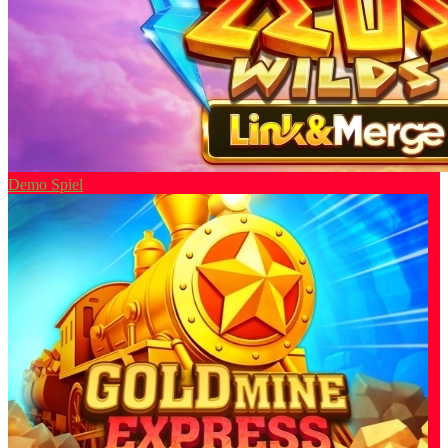
Demo Spiel