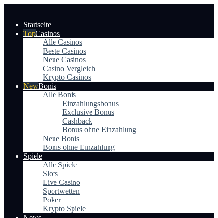
Startseite
Casinos
Alle Casinos
Beste Casinos
Neue Casinos
Casino Vergleich
Krypto Casinos
Bonis
Alle Bonis
Einzahlungsbonus
Exclusive Bonus
Cashback
Bonus ohne Einzahlung
Neue Bonis
Bonis ohne Einzahlung
Spiele
Alle Spiele
Slots
Live Casino
Sportwetten
Poker
Krypto Spiele
News