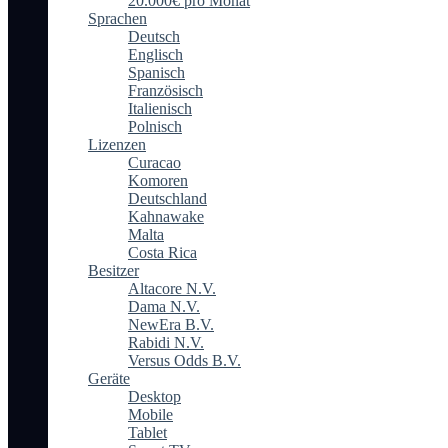
20.000€ pro Monat
Sprachen
Deutsch
Englisch
Spanisch
Französisch
Italienisch
Polnisch
Lizenzen
Curacao
Komoren
Deutschland
Kahnawake
Malta
Costa Rica
Besitzer
Altacore N.V.
Dama N.V.
NewEra B.V.
Rabidi N.V.
Versus Odds B.V.
Geräte
Desktop
Mobile
Tablet