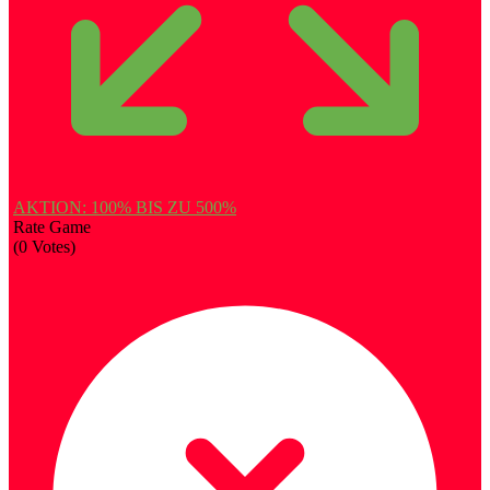
AKTION: 100% BIS ZU 500%
Rate Game
(
0
Votes)