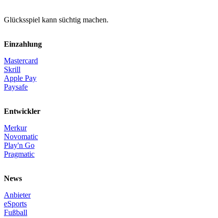
Glücksspiel kann süchtig machen.
Einzahlung
Mastercard
Skrill
Apple Pay
Paysafe
Entwickler
Merkur
Novomatic
Play'n Go
Pragmatic
News
Anbieter
eSports
Fußball