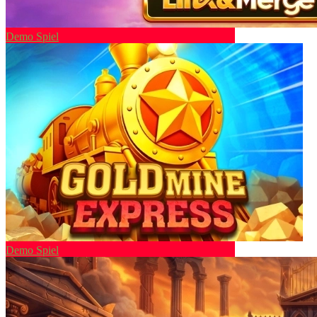
Demo Spiel
Demo Spiel