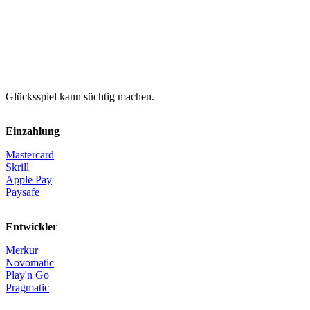
Glücksspiel kann süchtig machen.
Einzahlung
Mastercard
Skrill
Apple Pay
Paysafe
Entwickler
Merkur
Novomatic
Play'n Go
Pragmatic