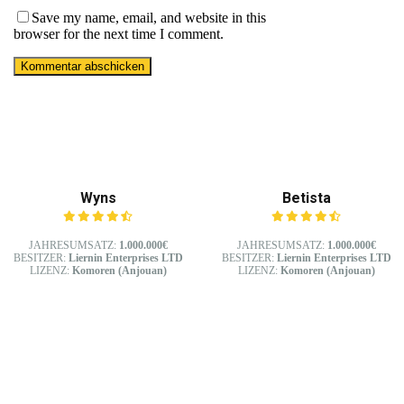
Save my name, email, and website in this
browser for the next time I comment.
Wyns
Betista
JAHRESUMSATZ:
1.000.000€
JAHRESUMSATZ:
1.000.000€
BESITZER:
Liernin Enterprises LTD
BESITZER:
Liernin Enterprises LTD
LIZENZ:
Komoren (Anjouan)
LIZENZ:
Komoren (Anjouan)