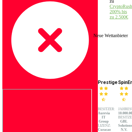
zu
CryptoRush
200% bis
zu 2.500€
Neue Wettanbieter
Prestige
SpinE
BESITZER:
JAHRES
Aurevia
10.000.0
IT
BESITZE
Group
GBL
LIZENZ:
Solution
Curacao
N.V.