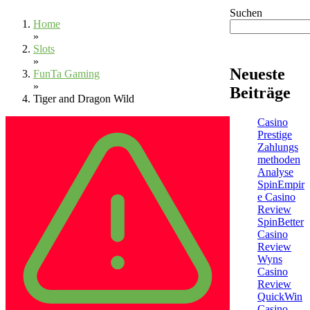
Suchen
Home
»
Slots
»
Neueste
FunTa Gaming
»
Beiträge
Tiger and Dragon Wild
Casino
Prestige
Zahlungs
methoden
Analyse
SpinEmpir
e Casino
Review
SpinBetter
Casino
Review
Wyns
Casino
Review
QuickWin
Casino