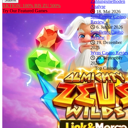
Submit
Zahlungsmethoden
AKTION: 100% BIS ZU 500%
Analyse
Try Our Featured Games
18. Mai 2026
SpinEmpire Casino
Review
6. Januar 2026
SpinBetter Casino
Review
19. Dezember
2025
Wyns Casino Revie
30. September
2025
Top Casinos