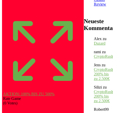
Review
Neueste
Kommenta
Alex
zu
Dazard
rami
zu
CryptoRus
Jens
zu
CryptoRush
200% bis
zu 2.500€
Silizi
zu
CryptoRush
AKTION: 100% BIS ZU 500%
200% bis
Rate Game
zu 2.500€
(
0
Votes)
Robert99