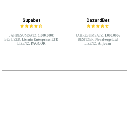
Supabet
DazardBet
JAHRESUMSATZ:
1.000.000€
JAHRESUMSATZ:
1.000.000€
BESITZER:
Liernin Enterprises LTD
BESITZER:
NovaForge Ltd
LIZENZ:
PAGCOR
LIZENZ:
Anjouan