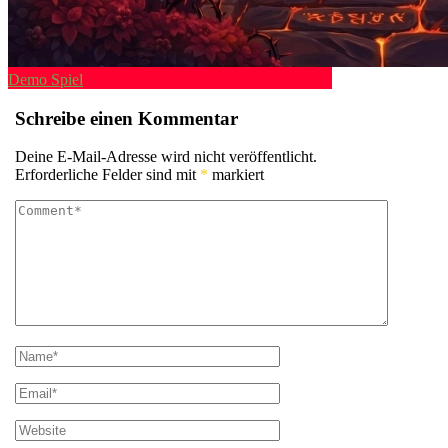
Demo Spiel
Schreibe einen Kommentar
Deine E-Mail-Adresse wird nicht veröffentlicht.
Erforderliche Felder sind mit
*
markiert