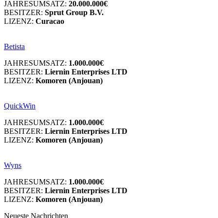
JAHRESUMSATZ:
20.000.000€
BESITZER:
Sprut Group B.V.
LIZENZ:
Curacao
Betista
JAHRESUMSATZ:
1.000.000€
BESITZER:
Liernin Enterprises LTD
LIZENZ:
Komoren (Anjouan)
QuickWin
JAHRESUMSATZ:
1.000.000€
BESITZER:
Liernin Enterprises LTD
LIZENZ:
Komoren (Anjouan)
Wyns
JAHRESUMSATZ:
1.000.000€
BESITZER:
Liernin Enterprises LTD
LIZENZ:
Komoren (Anjouan)
Neueste Nachrichten