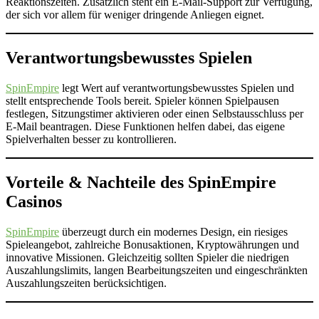
Reaktionszeiten. Zusätzlich steht ein E-Mail-Support zur Verfügung,
der sich vor allem für weniger dringende Anliegen eignet.
Verantwortungsbewusstes Spielen
SpinEmpire
legt Wert auf verantwortungsbewusstes Spielen und
stellt entsprechende Tools bereit. Spieler können Spielpausen
festlegen, Sitzungstimer aktivieren oder einen Selbstausschluss per
E-Mail beantragen. Diese Funktionen helfen dabei, das eigene
Spielverhalten besser zu kontrollieren.
Vorteile & Nachteile des SpinEmpire
Casinos
SpinEmpire
überzeugt durch ein modernes Design, ein riesiges
Spieleangebot, zahlreiche Bonusaktionen, Kryptowährungen und
innovative Missionen. Gleichzeitig sollten Spieler die niedrigen
Auszahlungslimits, langen Bearbeitungszeiten und eingeschränkten
Auszahlungszeiten berücksichtigen.