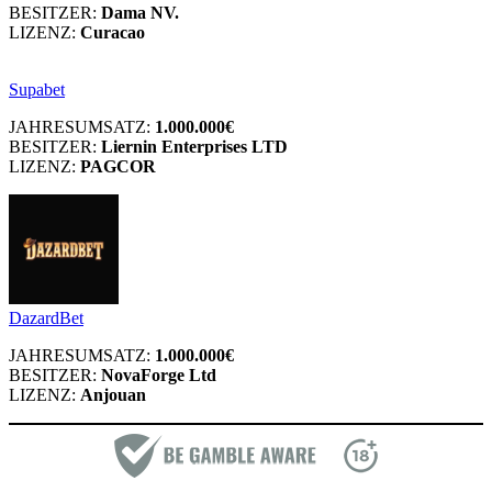
BESITZER:
Dama NV.
LIZENZ:
Curacao
Supabet
JAHRESUMSATZ:
1.000.000€
BESITZER:
Liernin Enterprises LTD
LIZENZ:
PAGCOR
DazardBet
JAHRESUMSATZ:
1.000.000€
BESITZER:
NovaForge Ltd
LIZENZ:
Anjouan