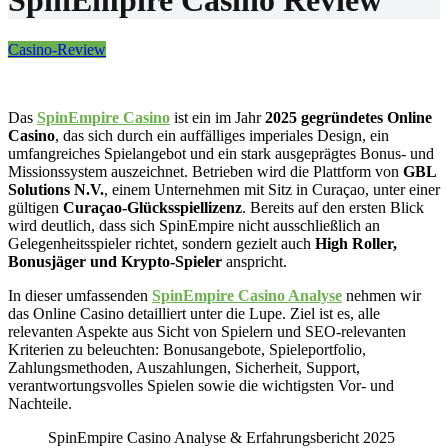
SpinEmpire Casino Review
Casino-Review
Das
SpinEmpire Casino
ist ein im Jahr
2025 gegründetes Online
Casino
, das sich durch ein auffälliges imperiales Design, ein
umfangreiches Spielangebot und ein stark ausgeprägtes Bonus- und
Missionssystem auszeichnet. Betrieben wird die Plattform von
GBL
Solutions N.V.
, einem Unternehmen mit Sitz in Curaçao, unter einer
gültigen
Curaçao-Glücksspiellizenz
. Bereits auf den ersten Blick
wird deutlich, dass sich SpinEmpire nicht ausschließlich an
Gelegenheitsspieler richtet, sondern gezielt auch
High Roller,
Bonusjäger und Krypto-Spieler
anspricht.
In dieser umfassenden
SpinEmpire Casino Analyse
nehmen wir
das Online Casino detailliert unter die Lupe. Ziel ist es, alle
relevanten Aspekte aus Sicht von Spielern und SEO-relevanten
Kriterien zu beleuchten: Bonusangebote, Spieleportfolio,
Zahlungsmethoden, Auszahlungen, Sicherheit, Support,
verantwortungsvolles Spielen sowie die wichtigsten Vor- und
Nachteile.
SpinEmpire Casino Analyse & Erfahrungsbericht 2025