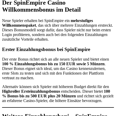
Der SpinEmpire Casino
Willkommensbonus im Detail
Neue Spieler erhalten bei SpinEmpire ein
mehrstufiges
Willkommenspaket
, das sich über mehrere Einzahlungen erstreckt.
Dieses Bonusmodell sorgt dafür, dass Spieler nicht nur beim ersten
Login profitieren, sondern auch bei den folgenden Einzahlungen
zusätzliche Vorteile erhalten.
Erster Einzahlungsbonus bei SpinEmpire
Der erste Bonus richtet sich an alle neuen Spieler und bietet einen
100 % Einzahlungsbonus bis zu 150 EUR sowie 5 Münzen
.
Dieser Bonus eignet sich ideal, um das Casino kennenzulernen,
erste Slots zu testen und sich mit den Funktionen der Plattform
vertraut zu machen.
Alternativ können sich Spieler mit höherem Budget direkt für den
Highroller Ersteinzahlungsbonus
entscheiden. Dieser bietet
100
% Bonus bis zu 500 EUR plus 20 Münzen
und richtet sich gezielt
an erfahrene Casino-Spieler, die höhere Einsätze bevorzugen.