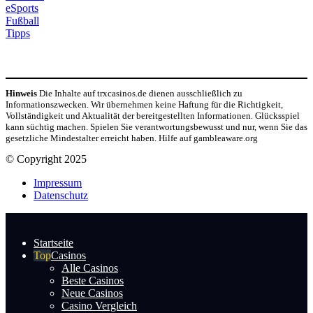
eSports
Fußball
Tipps
Hinweis
Die Inhalte auf trxcasinos.de dienen ausschließlich zu
Informationszwecken. Wir übernehmen keine Haftung für die Richtigkeit,
Vollständigkeit und Aktualität der bereitgestellten Informationen. Glücksspiel
kann süchtig machen. Spielen Sie verantwortungsbewusst und nur, wenn Sie das
gesetzliche Mindestalter erreicht haben. Hilfe auf gambleaware.org
© Copyright 2025
Impressum
Datenschutz
Startseite
Casinos
Alle Casinos
Beste Casinos
Neue Casinos
Casino Vergleich