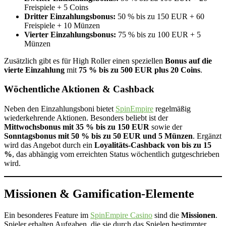
Freispiele + 5 Coins
Dritter Einzahlungsbonus:
50 % bis zu 150 EUR + 60
Freispiele + 10 Münzen
Vierter Einzahlungsbonus:
75 % bis zu 100 EUR + 5
Münzen
Zusätzlich gibt es für High Roller einen speziellen
Bonus auf die
vierte Einzahlung
mit
75 % bis zu 500 EUR plus 20 Coins
.
Wöchentliche Aktionen & Cashback
Neben den Einzahlungsboni bietet
SpinEmpire
regelmäßig
wiederkehrende Aktionen. Besonders beliebt ist der
Mittwochsbonus mit 35 % bis zu 150 EUR
sowie der
Sonntagsbonus mit 50 % bis zu 50 EUR und 5 Münzen
. Ergänzt
wird das Angebot durch ein
Loyalitäts-Cashback von bis zu 15
%
, das abhängig vom erreichten Status wöchentlich gutgeschrieben
wird.
Missionen & Gamification-Elemente
Ein besonderes Feature im
SpinEmpire Casino
sind die
Missionen
.
Spieler erhalten Aufgaben, die sie durch das Spielen bestimmter