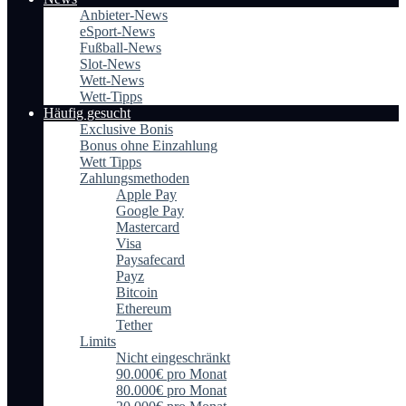
Anbieter-News
eSport-News
Fußball-News
Slot-News
Wett-News
Wett-Tipps
Häufig gesucht
Exclusive Bonis
Bonus ohne Einzahlung
Wett Tipps
Zahlungsmethoden
Apple Pay
Google Pay
Mastercard
Visa
Paysafecard
Payz
Bitcoin
Ethereum
Tether
Limits
Nicht eingeschränkt
90.000€ pro Monat
80.000€ pro Monat