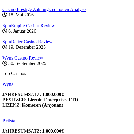
Casino Prestige Zahlungsmethoden Analyse
18. Mai 2026
SpinEmpire Casino Review
6. Januar 2026
SpinBetter Casino Review
19. Dezember 2025
Wyns Casino Review
30. September 2025
Top Casinos
Wyns
JAHRESUMSATZ:
1.000.000€
BESITZER:
Liernin Enterprises LTD
LIZENZ:
Komoren (Anjouan)
Betista
JAHRESUMSATZ:
1.000.000€