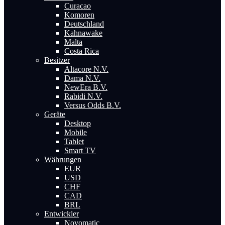
Curacao
Komoren
Deutschland
Kahnawake
Malta
Costa Rica
Besitzer
Altacore N.V.
Dama N.V.
NewEra B.V.
Rabidi N.V.
Versus Odds B.V.
Geräte
Desktop
Mobile
Tablet
Smart TV
Währungen
EUR
USD
CHF
CAD
BRL
Entwickler
Novomatic