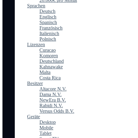
20.000€ pro Monat
Sprachen
Deutsch
Englisch
Spanisch
Französisch
Italienisch
Polnisch
Lizenzen
Curacao
Komoren
Deutschland
Kahnawake
Malta
Costa Rica
Besitzer
Altacore N.V.
Dama N.V.
NewEra B.V.
Rabidi N.V.
Versus Odds B.V.
Geräte
Desktop
Mobile
Tablet