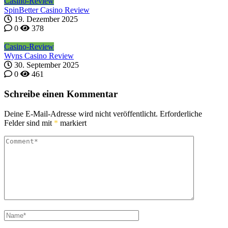
Casino-Review
SpinBetter Casino Review
19. Dezember 2025
0
378
Casino-Review
Wyns Casino Review
30. September 2025
0
461
Schreibe einen Kommentar
Deine E-Mail-Adresse wird nicht veröffentlicht.
Erforderliche
Felder sind mit
*
markiert