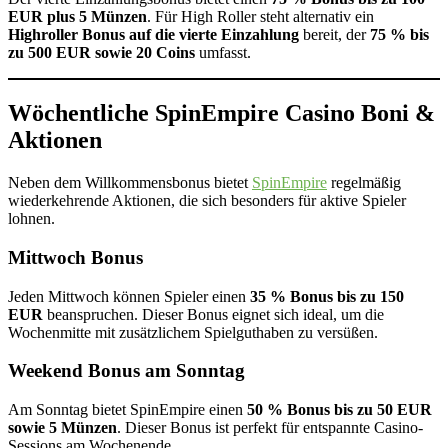
EUR plus 5 Münzen
. Für High Roller steht alternativ ein
Highroller Bonus auf die vierte Einzahlung
bereit, der
75 % bis
zu 500 EUR sowie 20 Coins
umfasst.
Wöchentliche SpinEmpire Casino Boni &
Aktionen
Neben dem Willkommensbonus bietet
SpinEmpire
regelmäßig
wiederkehrende Aktionen, die sich besonders für aktive Spieler
lohnen.
Mittwoch Bonus
Jeden Mittwoch können Spieler einen
35 % Bonus bis zu 150
EUR
beanspruchen. Dieser Bonus eignet sich ideal, um die
Wochenmitte mit zusätzlichem Spielguthaben zu versüßen.
Weekend Bonus am Sonntag
Am Sonntag bietet SpinEmpire einen
50 % Bonus bis zu 50 EUR
sowie 5 Münzen
. Dieser Bonus ist perfekt für entspannte Casino-
Sessions am Wochenende.