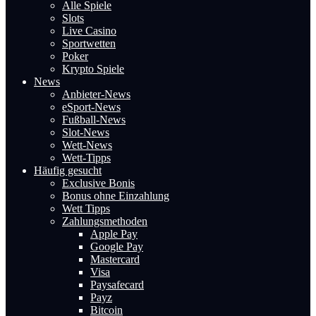
Alle Spiele
Slots
Live Casino
Sportwetten
Poker
Krypto Spiele
News
Anbieter-News
eSport-News
Fußball-News
Slot-News
Wett-News
Wett-Tipps
Häufig gesucht
Exclusive Bonis
Bonus ohne Einzahlung
Wett Tipps
Zahlungsmethoden
Apple Pay
Google Pay
Mastercard
Visa
Paysafecard
Payz
Bitcoin