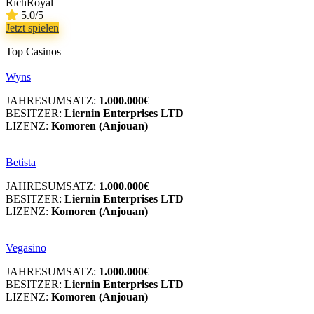
RichRoyal
5.0/5
Jetzt spielen
Top Casinos
Wyns
JAHRESUMSATZ:
1.000.000€
BESITZER:
Liernin Enterprises LTD
LIZENZ:
Komoren (Anjouan)
Betista
JAHRESUMSATZ:
1.000.000€
BESITZER:
Liernin Enterprises LTD
LIZENZ:
Komoren (Anjouan)
Vegasino
JAHRESUMSATZ:
1.000.000€
BESITZER:
Liernin Enterprises LTD
LIZENZ:
Komoren (Anjouan)