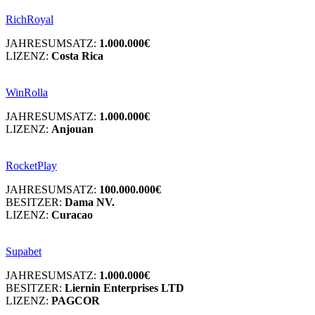
RichRoyal
JAHRESUMSATZ:
1.000.000€
LIZENZ:
Costa Rica
WinRolla
JAHRESUMSATZ:
1.000.000€
LIZENZ:
Anjouan
RocketPlay
JAHRESUMSATZ:
100.000.000€
BESITZER:
Dama NV.
LIZENZ:
Curacao
Supabet
JAHRESUMSATZ:
1.000.000€
BESITZER:
Liernin Enterprises LTD
LIZENZ:
PAGCOR