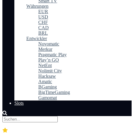
Smart TV
Währungen
EUR
USD
CHF
CAD
BRL
Entwickler
Novomatic
Merkur
Pragmatic Play
Play’n GO
NetEnt
Nolimit City
Hacksaw
Amatic
BGaming
BigTimeGaming
Gamomat
Slots