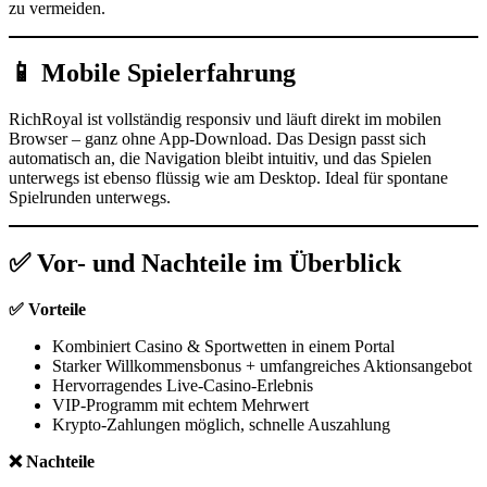
zu vermeiden.
📱
Mobile Spielerfahrung
RichRoyal ist vollständig responsiv und läuft direkt im mobilen
Browser – ganz ohne App-Download. Das Design passt sich
automatisch an, die Navigation bleibt intuitiv, und das Spielen
unterwegs ist ebenso flüssig wie am Desktop. Ideal für spontane
Spielrunden unterwegs.
✅
Vor- und Nachteile im Überblick
✅ Vorteile
Kombiniert Casino & Sportwetten in einem Portal
Starker Willkommensbonus + umfangreiches Aktionsangebot
Hervorragendes Live-Casino-Erlebnis
VIP-Programm mit echtem Mehrwert
Krypto-Zahlungen möglich, schnelle Auszahlung
❌ Nachteile