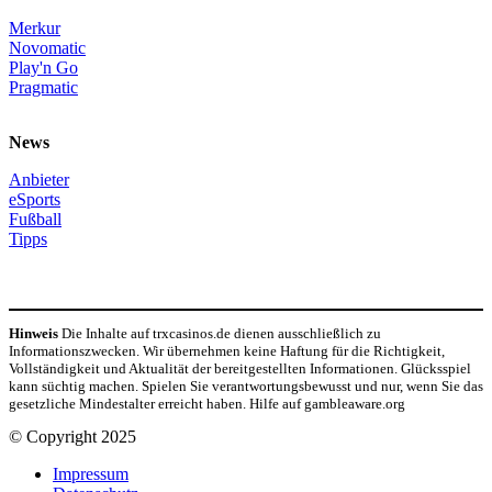
Merkur
Novomatic
Play'n Go
Pragmatic
News
Anbieter
eSports
Fußball
Tipps
Hinweis
Die Inhalte auf trxcasinos.de dienen ausschließlich zu
Informationszwecken. Wir übernehmen keine Haftung für die Richtigkeit,
Vollständigkeit und Aktualität der bereitgestellten Informationen. Glücksspiel
kann süchtig machen. Spielen Sie verantwortungsbewusst und nur, wenn Sie das
gesetzliche Mindestalter erreicht haben. Hilfe auf gambleaware.org
© Copyright 2025
Impressum