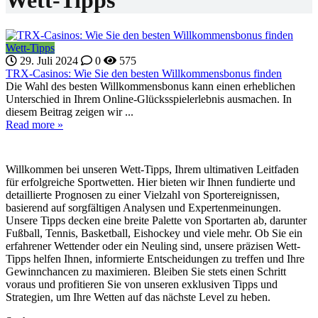
Wett-Tipps
Wett-Tipps
29. Juli 2024
0
575
TRX-Casinos: Wie Sie den besten Willkommensbonus finden
Die Wahl des besten Willkommensbonus kann einen erheblichen
Unterschied in Ihrem Online-Glücksspielerlebnis ausmachen. In
diesem Beitrag zeigen wir ...
Read more »
Willkommen bei unseren Wett-Tipps, Ihrem ultimativen Leitfaden
für erfolgreiche Sportwetten. Hier bieten wir Ihnen fundierte und
detaillierte Prognosen zu einer Vielzahl von Sportereignissen,
basierend auf sorgfältigen Analysen und Expertenmeinungen.
Unsere Tipps decken eine breite Palette von Sportarten ab, darunter
Fußball, Tennis, Basketball, Eishockey und viele mehr. Ob Sie ein
erfahrener Wettender oder ein Neuling sind, unsere präzisen Wett-
Tipps helfen Ihnen, informierte Entscheidungen zu treffen und Ihre
Gewinnchancen zu maximieren. Bleiben Sie stets einen Schritt
voraus und profitieren Sie von unseren exklusiven Tipps und
Strategien, um Ihre Wetten auf das nächste Level zu heben.