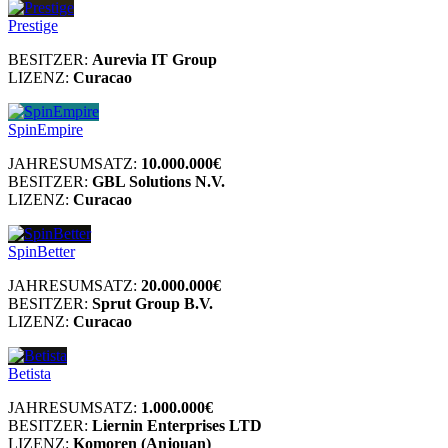
Prestige
BESITZER:
Aurevia IT Group
LIZENZ:
Curacao
SpinEmpire
JAHRESUMSATZ:
10.000.000€
BESITZER:
GBL Solutions N.V.
LIZENZ:
Curacao
SpinBetter
JAHRESUMSATZ:
20.000.000€
BESITZER:
Sprut Group B.V.
LIZENZ:
Curacao
Betista
JAHRESUMSATZ:
1.000.000€
BESITZER:
Liernin Enterprises LTD
LIZENZ:
Komoren (Anjouan)