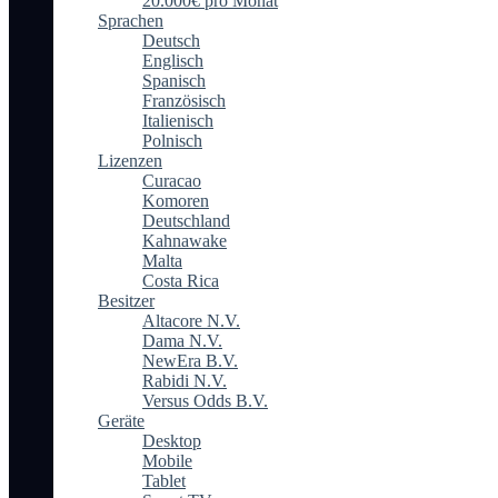
20.000€ pro Monat
Sprachen
Deutsch
Englisch
Spanisch
Französisch
Italienisch
Polnisch
Lizenzen
Curacao
Komoren
Deutschland
Kahnawake
Malta
Costa Rica
Besitzer
Altacore N.V.
Dama N.V.
NewEra B.V.
Rabidi N.V.
Versus Odds B.V.
Geräte
Desktop
Mobile
Tablet