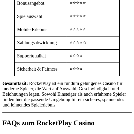
⭐⭐⭐⭐⭐
Bonusangebot
⭐⭐⭐⭐⭐
Spielauswahl
⭐⭐⭐⭐⭐
Mobile Erlebnis
⭐⭐⭐⭐☆
Zahlungsabwicklung
⭐⭐⭐⭐
Supportqualität
⭐⭐⭐⭐
Sicherheit & Fairness
Gesamtfazit:
RocketPlay ist ein rundum gelungenes Casino für
moderne Spieler, die Wert auf Auswahl, Geschwindigkeit und
Belohnungen legen. Sowohl Einsteiger als auch erfahrene Spieler
finden hier die passende Umgebung für ein sicheres, spannendes
und lohnendes Spielerlebnis.
FAQs zum RocketPlay Casino