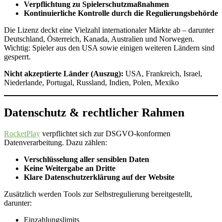
Verpflichtung zu Spielerschutzmaßnahmen
Kontinuierliche Kontrolle durch die Regulierungsbehörde
Die Lizenz deckt eine Vielzahl internationaler Märkte ab – darunter
Deutschland, Österreich, Kanada, Australien und Norwegen.
Wichtig: Spieler aus den USA sowie einigen weiteren Ländern sind
gesperrt.
Nicht akzeptierte Länder (Auszug):
USA, Frankreich, Israel,
Niederlande, Portugal, Russland, Indien, Polen, Mexiko
Datenschutz & rechtlicher Rahmen
RocketPlay
verpflichtet sich zur DSGVO-konformen
Datenverarbeitung. Dazu zählen:
Verschlüsselung aller sensiblen Daten
Keine Weitergabe an Dritte
Klare Datenschutzerklärung auf der Website
Zusätzlich werden Tools zur Selbstregulierung bereitgestellt,
darunter:
Einzahlungslimits