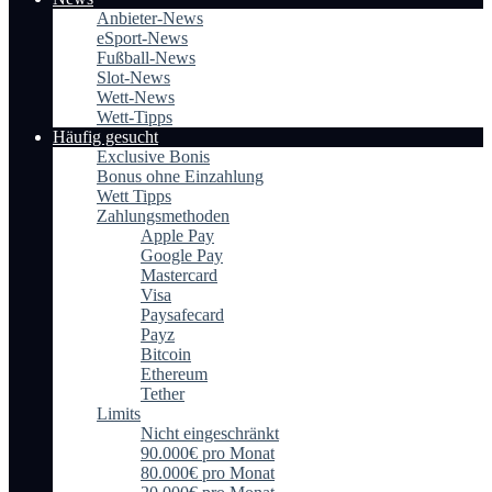
Anbieter-News
eSport-News
Fußball-News
Slot-News
Wett-News
Wett-Tipps
Häufig gesucht
Exclusive Bonis
Bonus ohne Einzahlung
Wett Tipps
Zahlungsmethoden
Apple Pay
Google Pay
Mastercard
Visa
Paysafecard
Payz
Bitcoin
Ethereum
Tether
Limits
Nicht eingeschränkt
90.000€ pro Monat
80.000€ pro Monat