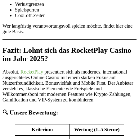
Verlustgrenzen
Spielsperren
Cool-off-Zeiten
Wer langfristig verantwortungsvoll spielen möchte, findet hier eine
gute Basis.
Fazit: Lohnt sich das RocketPlay Casino
im Jahr 2025?
Absolut.
RocketPlay
präsentiert sich als modernes, international
ausgerichtetes Online Casino mit einem starken Fokus auf
Nutzerfreundlichkeit, Bonusvielfalt und Mobile First. Der Anbieter
versteht es, klassische Elemente wie Freispiele und
Willkommensboni mit modernen Features wie Krypto-Zahlungen,
Gamification und VIP-System zu kombinieren.
🔍
Unsere Bewertung:
Kriterium
Wertung (1–5 Sterne)