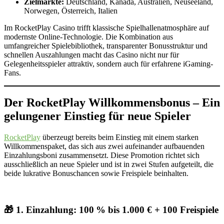
Zielmärkte:
Deutschland, Kanada, Australien, Neuseeland,
Norwegen, Österreich, Italien
Im RocketPlay Casino trifft klassische Spielhallenatmosphäre auf
modernste Online-Technologie. Die Kombination aus
umfangreicher Spielebibliothek, transparenter Bonusstruktur und
schnellen Auszahlungen macht das Casino nicht nur für
Gelegenheitsspieler attraktiv, sondern auch für erfahrene iGaming-
Fans.
Der RocketPlay Willkommensbonus – Ein
gelungener Einstieg für neue Spieler
RocketPlay
überzeugt bereits beim Einstieg mit einem starken
Willkommenspaket, das sich aus zwei aufeinander aufbauenden
Einzahlungsboni zusammensetzt. Diese Promotion richtet sich
ausschließlich an neue Spieler und ist in zwei Stufen aufgeteilt, die
beide lukrative Bonuschancen sowie Freispiele beinhalten.
🎁
1. Einzahlung: 100 % bis 1.000 € + 100 Freispiele