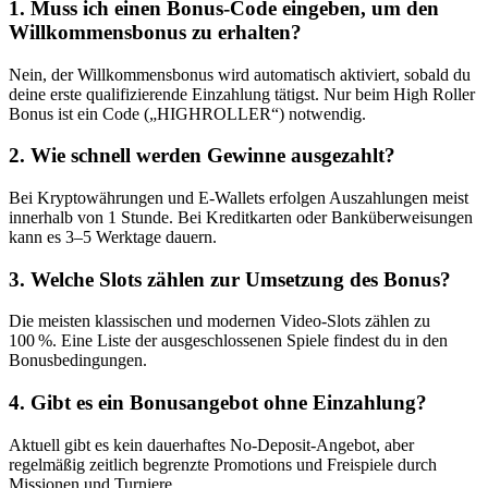
1. Muss ich einen Bonus-Code eingeben, um den
Willkommensbonus zu erhalten?
Nein, der Willkommensbonus wird automatisch aktiviert, sobald du
deine erste qualifizierende Einzahlung tätigst. Nur beim High Roller
Bonus ist ein Code („HIGHROLLER“) notwendig.
2. Wie schnell werden Gewinne ausgezahlt?
Bei Kryptowährungen und E-Wallets erfolgen Auszahlungen meist
innerhalb von 1 Stunde. Bei Kreditkarten oder Banküberweisungen
kann es 3–5 Werktage dauern.
3. Welche Slots zählen zur Umsetzung des Bonus?
Die meisten klassischen und modernen Video-Slots zählen zu
100 %. Eine Liste der ausgeschlossenen Spiele findest du in den
Bonusbedingungen.
4. Gibt es ein Bonusangebot ohne Einzahlung?
Aktuell gibt es kein dauerhaftes No-Deposit-Angebot, aber
regelmäßig zeitlich begrenzte Promotions und Freispiele durch
Missionen und Turniere.