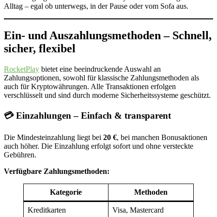
Alltag – egal ob unterwegs, in der Pause oder vom Sofa aus.
Ein- und Auszahlungsmethoden – Schnell,
sicher, flexibel
RocketPlay
bietet eine beeindruckende Auswahl an
Zahlungsoptionen, sowohl für klassische Zahlungsmethoden als
auch für Kryptowährungen. Alle Transaktionen erfolgen
verschlüsselt und sind durch moderne Sicherheitssysteme geschützt.
💳
Einzahlungen – Einfach & transparent
Die Mindesteinzahlung liegt bei
20 €
, bei manchen Bonusaktionen
auch höher. Die Einzahlung erfolgt sofort und ohne versteckte
Gebühren.
Verfügbare Zahlungsmethoden:
Kategorie
Methoden
Kreditkarten
Visa, Mastercard