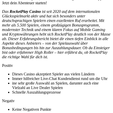
Jetzt dein Abenteuer starten!
Das
RocketPlay Casino
ist seit 2020 auf dem internationalen
Glücksspielmarkt aktiv und hat sich besonders unter
deutschsprachigen Spielern einen exzellenten Ruf erarbeitet. Mit
mehr als 5.500 Spielen, einem großzügigen Bonusprogramm,
modernster Technik und einem klaren Fokus auf Mobile Gaming
und Kryptowährungen hebt sich RocketPlay deutlich von der Masse
ab. Dieser Erfahrungsbericht bietet dir einen tiefen Einblick in alle
Aspekte dieses Anbieters – von der Spielauswahl über
Bonusbedingungen bis hin zur Auszahlungsdauer. Ob du Einsteiger
bist oder erfahrener High Roller – hier erfährst du, ob RocketPlay
die richtige Wahl für dich ist.
Positiv
Dieses Casino akzeptiert Spieler aus vielen Ländern
Immer hilfreicher Live-Chat Kundendienst rund um die Uhr
ine sehr große Auswahl an Spielen, darunter auch eine
Vielzahl an Live Dealer Spielen
Schnelle Auszahlungsprozesse
Negativ
Keine Negativen Punkte