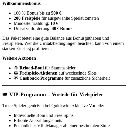
Willkommensbonus
100 % Bonus bis zu
500 €
200 Freispiele
für ausgewählte Spielautomaten
Mindesteinzahlung:
10 €
Umsatzanforderung:
40× Bonus
Das Paket bietet eine gute Balance aus Bonusguthaben und
Freispielen. Wer die Umsatzbedingungen beachtet, kann von einem
starken Einstieg profitieren.
Weitere Aktionen
🔄
Reload-Boni
für Stammspieler
🎰
Freispiele-Aktionen
auf wechselnde Slots
💸
Cashback-Programme
für zusätzliche Sicherheit
👑
VIP-Programm – Vorteile für Vielspieler
Treue Spieler genießen bei Quickwin exklusive Vorteile:
Individuelle Boni und Free Spins
Erhöhte Auszahlungslimits
Persönlicher VIP-Manager ab einer bestimmten Stufe