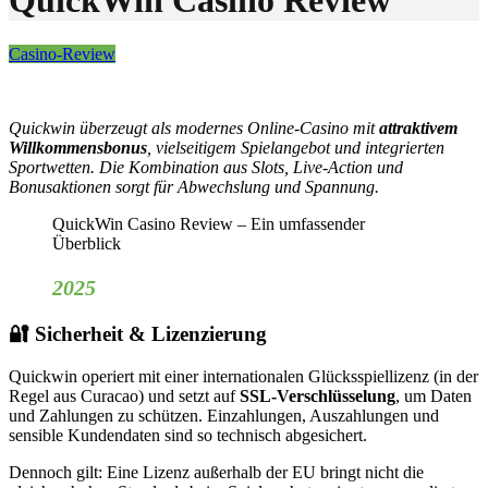
QuickWin Casino Review
Casino-Review
Quickwin überzeugt als modernes Online-Casino mit
attraktivem
Willkommensbonus
, vielseitigem Spielangebot und integrierten
Sportwetten. Die Kombination aus Slots, Live-Action und
Bonusaktionen sorgt für Abwechslung und Spannung.
QuickWin Casino Review – Ein umfassender
Überblick
2025
🔐
Sicherheit & Lizenzierung
Quickwin operiert mit einer internationalen Glücksspiellizenz (in der
Regel aus Curacao) und setzt auf
SSL-Verschlüsselung
, um Daten
und Zahlungen zu schützen. Einzahlungen, Auszahlungen und
sensible Kundendaten sind so technisch abgesichert.
Dennoch gilt: Eine Lizenz außerhalb der EU bringt nicht die