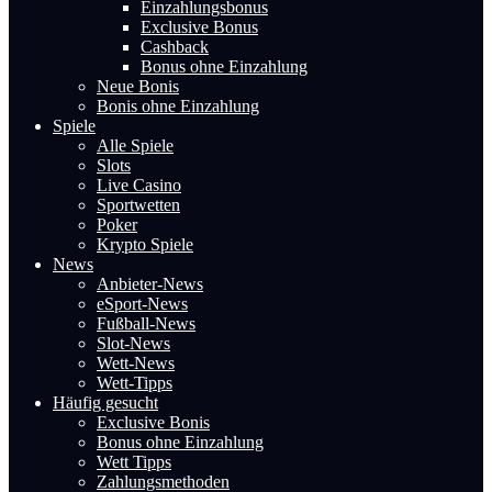
Einzahlungsbonus
Exclusive Bonus
Cashback
Bonus ohne Einzahlung
Neue Bonis
Bonis ohne Einzahlung
Spiele
Alle Spiele
Slots
Live Casino
Sportwetten
Poker
Krypto Spiele
News
Anbieter-News
eSport-News
Fußball-News
Slot-News
Wett-News
Wett-Tipps
Häufig gesucht
Exclusive Bonis
Bonus ohne Einzahlung
Wett Tipps
Zahlungsmethoden