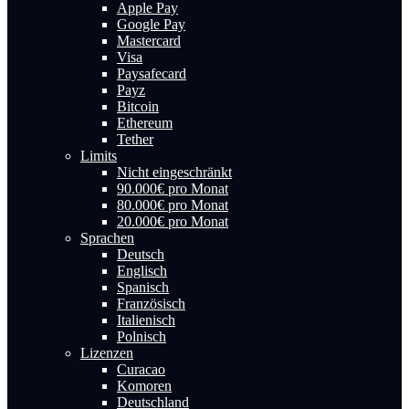
Apple Pay
Google Pay
Mastercard
Visa
Paysafecard
Payz
Bitcoin
Ethereum
Tether
Limits
Nicht eingeschränkt
90.000€ pro Monat
80.000€ pro Monat
20.000€ pro Monat
Sprachen
Deutsch
Englisch
Spanisch
Französisch
Italienisch
Polnisch
Lizenzen
Curacao
Komoren
Deutschland