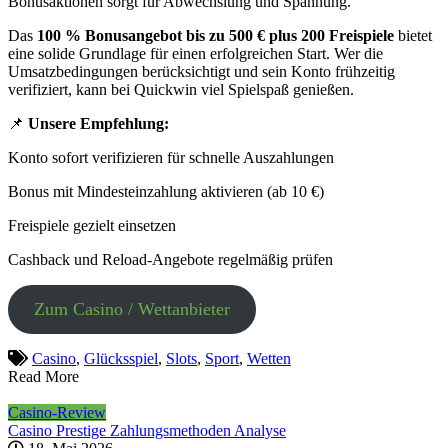
Bonusaktionen sorgt für Abwechslung und Spannung.
Das
100 % Bonusangebot bis zu 500 € plus 200 Freispiele
bietet
eine solide Grundlage für einen erfolgreichen Start. Wer die
Umsatzbedingungen berücksichtigt und sein Konto frühzeitig
verifiziert, kann bei Quickwin viel Spielspaß genießen.
📌
Unsere Empfehlung:
Konto sofort verifizieren für schnelle Auszahlungen
Bonus mit Mindesteinzahlung aktivieren (ab 10 €)
Freispiele gezielt einsetzen
Cashback und Reload-Angebote regelmäßig prüfen
Zum Casino / Wettanbieter
Casino
,
Glücksspiel
,
Slots
,
Sport
,
Wetten
Read More
Casino-Review
Casino Prestige Zahlungsmethoden Analyse