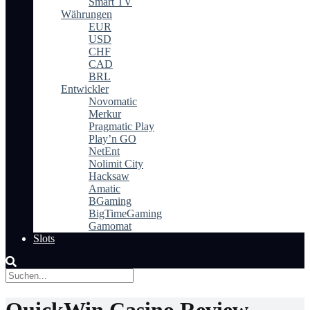
Smart TV
Währungen
EUR
USD
CHF
CAD
BRL
Entwickler
Novomatic
Merkur
Pragmatic Play
Play’n GO
NetEnt
Nolimit City
Hacksaw
Amatic
BGaming
BigTimeGaming
Gamomat
Slots