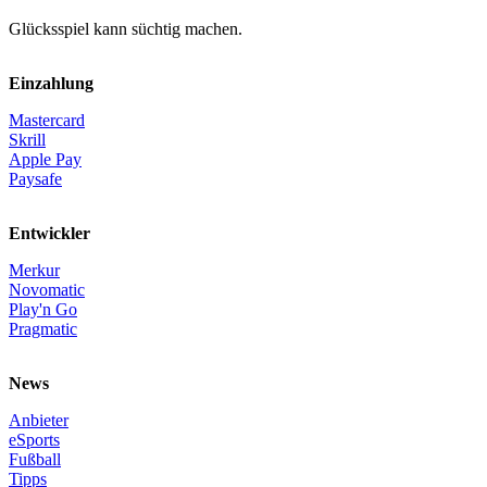
Glücksspiel kann süchtig machen.
Einzahlung
Mastercard
Skrill
Apple Pay
Paysafe
Entwickler
Merkur
Novomatic
Play'n Go
Pragmatic
News
Anbieter
eSports
Fußball
Tipps