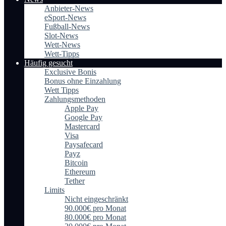
Anbieter-News
eSport-News
Fußball-News
Slot-News
Wett-News
Wett-Tipps
Häufig gesucht
Exclusive Bonis
Bonus ohne Einzahlung
Wett Tipps
Zahlungsmethoden
Apple Pay
Google Pay
Mastercard
Visa
Paysafecard
Payz
Bitcoin
Ethereum
Tether
Limits
Nicht eingeschränkt
90.000€ pro Monat
80.000€ pro Monat