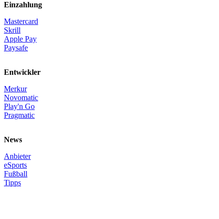
Einzahlung
Mastercard
Skrill
Apple Pay
Paysafe
Entwickler
Merkur
Novomatic
Play'n Go
Pragmatic
News
Anbieter
eSports
Fußball
Tipps