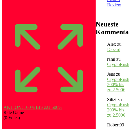
Review
Neueste
Kommenta
Alex
zu
Dazard
rami
zu
CryptoRus
Jens
zu
CryptoRush
200% bis
zu 2.500€
Silizi
zu
CryptoRush
AKTION: 100% BIS ZU 500%
200% bis
Rate Game
zu 2.500€
(
0
Votes)
Robert99