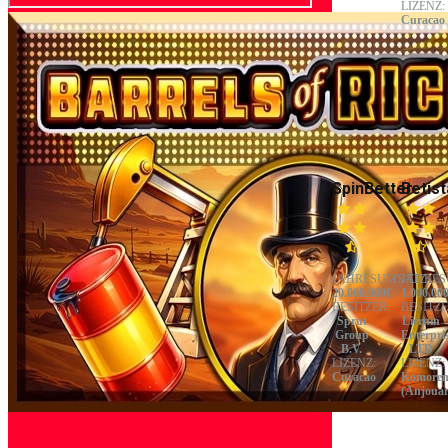
LIZENZ:
Curacao
SpinBetter
Betist
JAHRESUMSATZ:
JAHRES
20.000.000€
1.000.00
BESITZER:
BESITZE
Sprut
Liernin
Group
Enterpri
B.V.
LTD
LIZENZ:
LIZENZ:
Curacao
Komore
(Anjoua