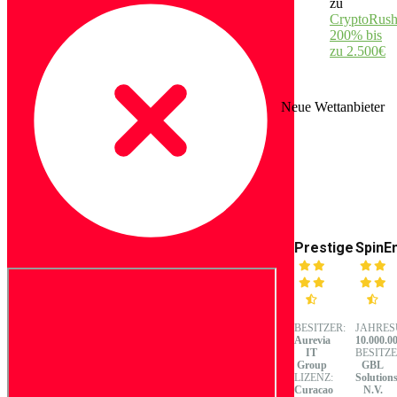
zu
CryptoRush
200% bis
zu 2.500€
Neue Wettanbieter
Prestige
SpinE
BESITZER:
JAHRES
Aurevia
10.000.0
IT
BESITZE
Group
GBL
LIZENZ:
Solution
Curacao
N.V.