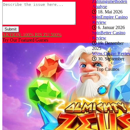
Zahlungsmethoden
Analyse
18. Mai 2026
SpinEmpire Casino
Review
6. Januar 2026
Submit
SpinBetter Casino
AKTION: 100% BIS ZU 500%
Review
Try Our Featured Games
19. Dezember
2025
Wyns Casino Revie
30. September
2025
Top Casinos