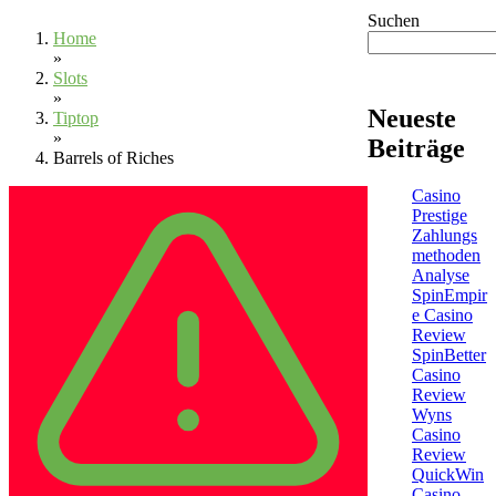
Suchen
Home
»
Slots
»
Neueste
Tiptop
»
Beiträge
Barrels of Riches
Casino
Prestige
Zahlungs
methoden
Analyse
SpinEmpir
e Casino
Review
SpinBetter
Casino
Review
Wyns
Casino
Review
QuickWin
Casino