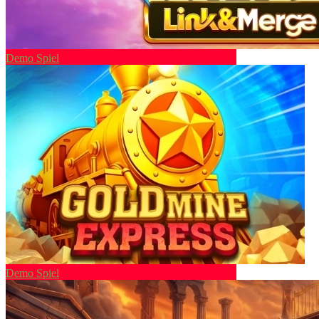
Demo Spiel
Demo Spiel