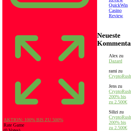
QuickWin
Casino
Review
Neueste
Kommenta
Alex
zu
Dazard
rami
zu
CryptoRus
Jens
zu
CryptoRush
200% bis
zu 2.500€
Silizi
zu
CryptoRush
AKTION: 100% BIS ZU 500%
200% bis
Rate Game
zu 2.500€
(
0
Votes)