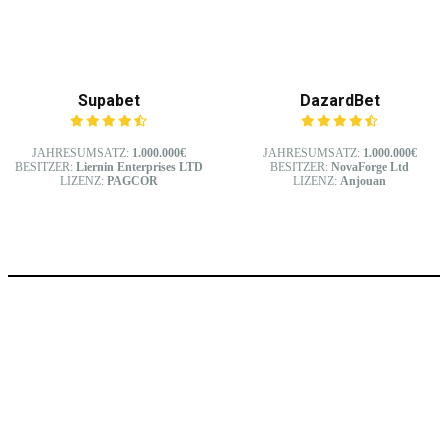
Supabet
DazardBet
JAHRESUMSATZ:
1.000.000€
JAHRESUMSATZ:
1.000.000€
BESITZER:
Liernin Enterprises LTD
BESITZER:
NovaForge Ltd
LIZENZ:
PAGCOR
LIZENZ:
Anjouan