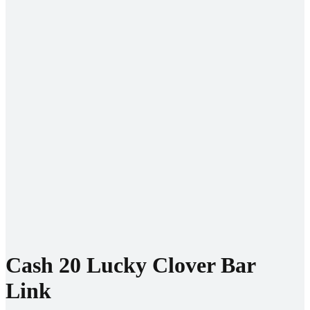
Währungen
EUR
USD
CHF
CAD
BRL
Entwickler
Novomatic
Merkur
Pragmatic Play
Play’n GO
NetEnt
Nolimit City
Hacksaw
Amatic
BGaming
BigTimeGaming
Gamomat
Slots
Cash 20 Lucky Clover Bar
Link