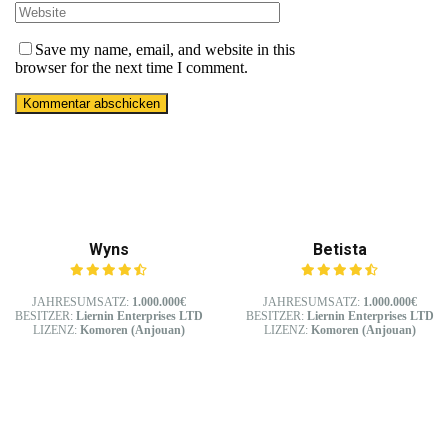
Save my name, email, and website in this
browser for the next time I comment.
Wyns
Betista
JAHRESUMSATZ:
1.000.000€
JAHRESUMSATZ:
1.000.000€
BESITZER:
Liernin Enterprises LTD
BESITZER:
Liernin Enterprises LTD
LIZENZ:
Komoren (Anjouan)
LIZENZ:
Komoren (Anjouan)