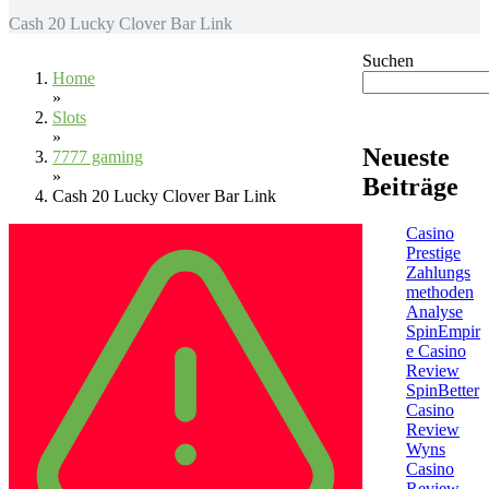
Cash 20 Lucky Clover Bar Link
Suchen
Home
»
Slots
»
Neueste
7777 gaming
»
Beiträge
Cash 20 Lucky Clover Bar Link
Casino
Prestige
Zahlungs
methoden
Analyse
SpinEmpir
e Casino
Review
SpinBetter
Casino
Review
Wyns
Casino
Review