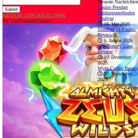
Neueste Nachrichte
Casino Prestige
Submit
Zahlungsmethoden
AKTION: 100% BIS ZU 500%
Analyse
Try Our Featured Games
18. Mai 2026
SpinEmpire Casino
Review
6. Januar 2026
SpinBetter Casino
Review
19. Dezember
2025
Wyns Casino Revie
30. September
2025
Top Casinos