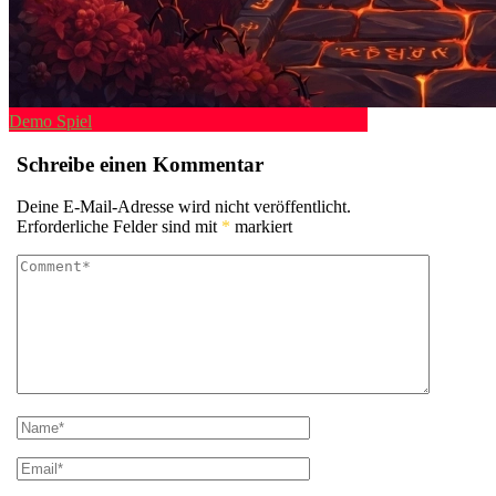
Demo Spiel
Schreibe einen Kommentar
Deine E-Mail-Adresse wird nicht veröffentlicht.
Erforderliche Felder sind mit
*
markiert