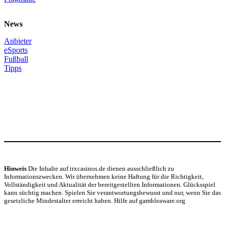
News
Anbieter
eSports
Fußball
Tipps
Hinweis
Die Inhalte auf trxcasinos.de dienen ausschließlich zu
Informationszwecken. Wir übernehmen keine Haftung für die Richtigkeit,
Vollständigkeit und Aktualität der bereitgestellten Informationen. Glücksspiel
kann süchtig machen. Spielen Sie verantwortungsbewusst und nur, wenn Sie das
gesetzliche Mindestalter erreicht haben. Hilfe auf gambleaware.org