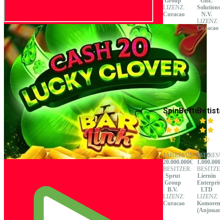
Group
GBL
LIZENZ:
Solution
Curacao
N.V.
LIZENZ:
Curacao
SpinBetter
Betist
JAHRESUMSATZ:
JAHRES
20.000.000€
1.000.00
BESITZER:
BESITZE
Sprut
Liernin
Group
Enterpri
B.V.
LTD
LIZENZ:
LIZENZ:
Curacao
Komore
(Anjoua