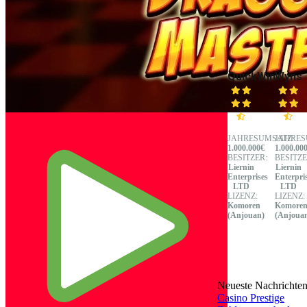
QuickWin
Wyns
JAHRESUMSATZ:
JAHRES
1.000.000€
1.000.00
BESITZER:
BESITZE
Liernin
Liernin
Enterprises
Enterpri
LTD
LTD
LIZENZ:
LIZENZ:
Komoren
Komore
(Anjouan)
(Anjoua
Neueste Nachrichte
Casino Prestige