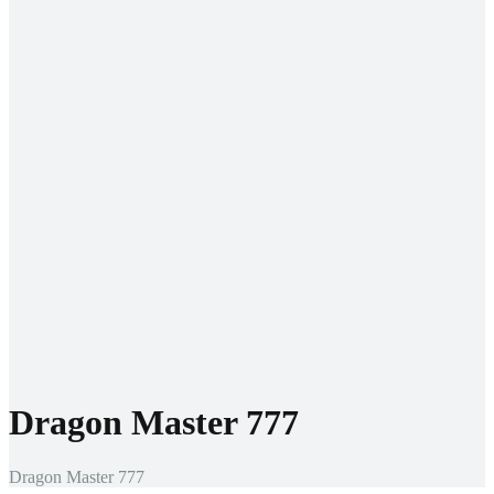
Währungen
EUR
USD
CHF
CAD
BRL
Entwickler
Novomatic
Merkur
Pragmatic Play
Play’n GO
NetEnt
Nolimit City
Hacksaw
Amatic
BGaming
BigTimeGaming
Gamomat
Slots
Dragon Master 777
Dragon Master 777