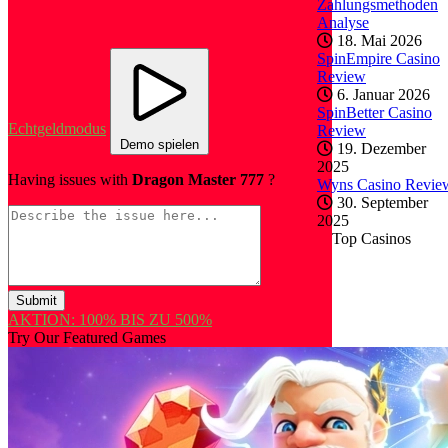
Zahlungsmethoden
Analyse
18. Mai 2026
SpinEmpire Casino
Review
6. Januar 2026
SpinBetter Casino
Echtgeldmodus
Review
Demo spielen
19. Dezember
2025
Having issues with
Dragon Master 777
?
Wyns Casino Revie
30. September
2025
Top Casinos
Submit
AKTION: 100% BIS ZU 500%
Try Our Featured Games