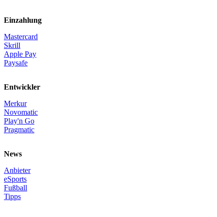
Einzahlung
Mastercard
Skrill
Apple Pay
Paysafe
Entwickler
Merkur
Novomatic
Play'n Go
Pragmatic
News
Anbieter
eSports
Fußball
Tipps