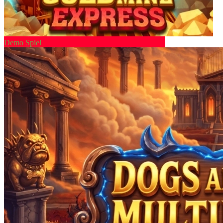
Demo Spiel