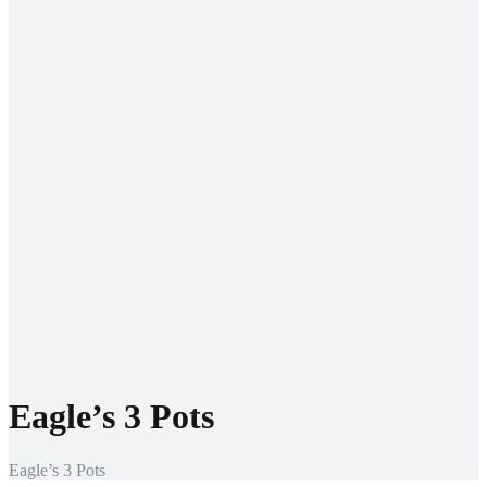
Währungen
EUR
USD
CHF
CAD
BRL
Entwickler
Novomatic
Merkur
Pragmatic Play
Play’n GO
NetEnt
Nolimit City
Hacksaw
Amatic
BGaming
BigTimeGaming
Gamomat
Slots
Eagle’s 3 Pots
Eagle’s 3 Pots