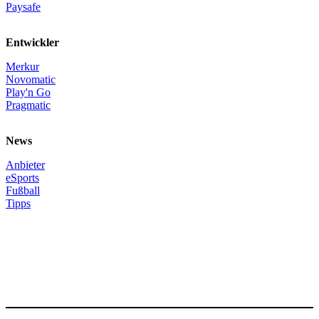
Paysafe
Entwickler
Merkur
Novomatic
Play'n Go
Pragmatic
News
Anbieter
eSports
Fußball
Tipps