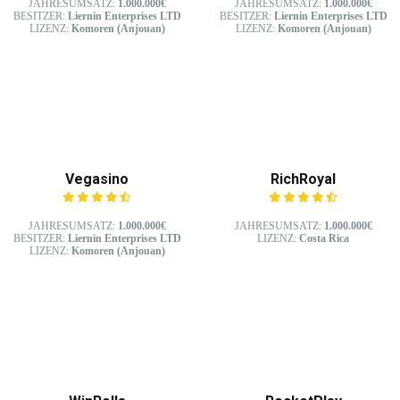
JAHRESUMSATZ:
1.000.000€
JAHRESUMSATZ:
1.000.000€
BESITZER:
Liernin Enterprises LTD
BESITZER:
Liernin Enterprises LTD
LIZENZ:
Komoren (Anjouan)
LIZENZ:
Komoren (Anjouan)
Vegasino
RichRoyal
JAHRESUMSATZ:
1.000.000€
JAHRESUMSATZ:
1.000.000€
BESITZER:
Liernin Enterprises LTD
LIZENZ:
Costa Rica
LIZENZ:
Komoren (Anjouan)