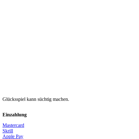
Glücksspiel kann süchtig machen.
Einzahlung
Mastercard
Skrill
Apple Pay