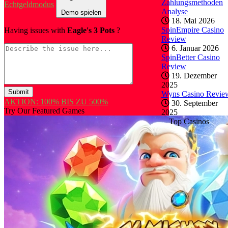
Zahlungsmethoden
Echtgeldmodus
Analyse
Demo spielen
18. Mai 2026
SpinEmpire Casino
Having issues with
Eagle's 3 Pots
?
Review
6. Januar 2026
SpinBetter Casino
Review
19. Dezember
2025
Submit
Wyns Casino Revie
AKTION: 100% BIS ZU 500%
30. September
Try Our Featured Games
2025
Top Casinos