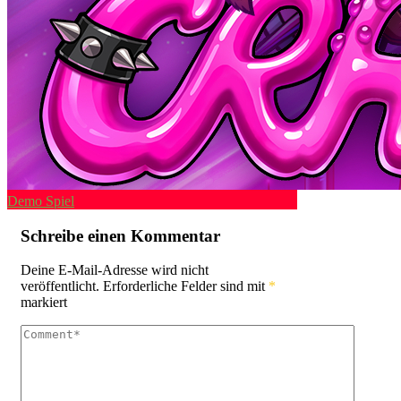
Demo Spiel
Schreibe einen Kommentar
Deine E-Mail-Adresse wird nicht
veröffentlicht.
Erforderliche Felder sind mit
*
markiert