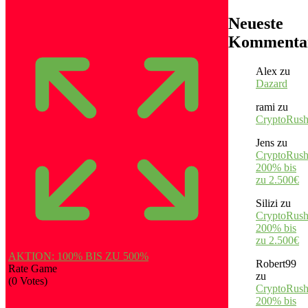
Neueste
Kommenta
Alex
zu
Dazard
rami
zu
CryptoRus
Jens
zu
CryptoRush
200% bis
zu 2.500€
Silizi
zu
CryptoRush
200% bis
zu 2.500€
AKTION: 100% BIS ZU 500%
Robert99
Rate Game
zu
(
0
Votes)
CryptoRush
200% bis