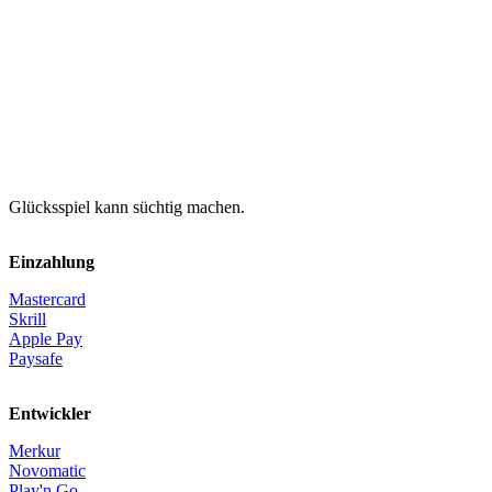
Glücksspiel kann süchtig machen.
Einzahlung
Mastercard
Skrill
Apple Pay
Paysafe
Entwickler
Merkur
Novomatic
Play'n Go