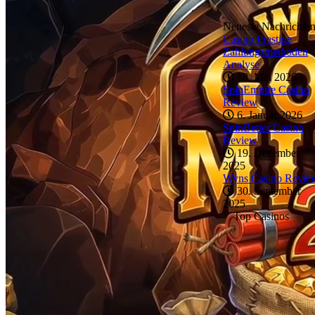
Neueste Nachrichte
Casino Prestige
Zahlungsmethoden
Analyse
18. Mai 2026
SpinEmpire Casino
Review
6. Januar 2026
SpinBetter Casino
Review
19. Dezember
2025
Wyns Casino Revie
30. September
2025
Top Casinos