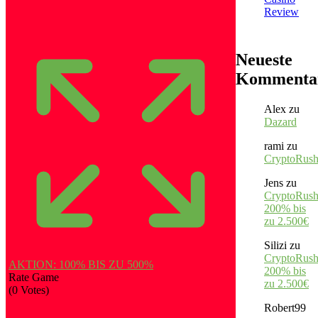
Review
Neueste
Kommenta
Alex
zu
Dazard
rami
zu
CryptoRus
Jens
zu
CryptoRush
200% bis
zu 2.500€
Silizi
zu
CryptoRush
AKTION: 100% BIS ZU 500%
200% bis
Rate Game
zu 2.500€
(
0
Votes)
Robert99