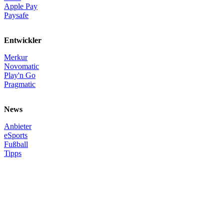
Apple Pay
Paysafe
Entwickler
Merkur
Novomatic
Play'n Go
Pragmatic
News
Anbieter
eSports
Fußball
Tipps