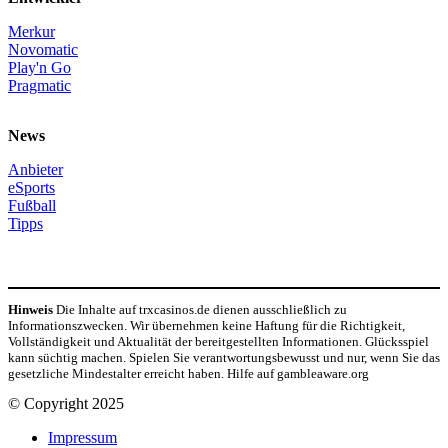
Merkur
Novomatic
Play'n Go
Pragmatic
News
Anbieter
eSports
Fußball
Tipps
Hinweis
Die Inhalte auf trxcasinos.de dienen ausschließlich zu
Informationszwecken. Wir übernehmen keine Haftung für die Richtigkeit,
Vollständigkeit und Aktualität der bereitgestellten Informationen. Glücksspiel
kann süchtig machen. Spielen Sie verantwortungsbewusst und nur, wenn Sie das
gesetzliche Mindestalter erreicht haben. Hilfe auf gambleaware.org
© Copyright 2025
Impressum