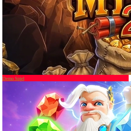
Demo Spiel