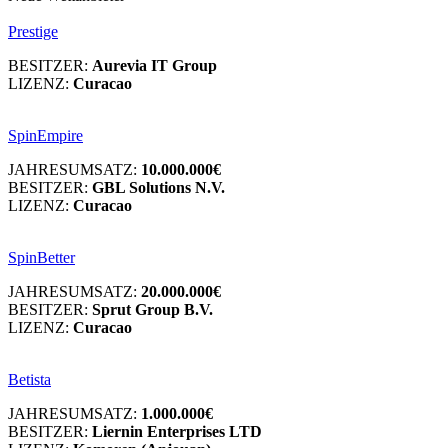
Prestige
BESITZER:
Aurevia IT Group
LIZENZ:
Curacao
SpinEmpire
JAHRESUMSATZ:
10.000.000€
BESITZER:
GBL Solutions N.V.
LIZENZ:
Curacao
SpinBetter
JAHRESUMSATZ:
20.000.000€
BESITZER:
Sprut Group B.V.
LIZENZ:
Curacao
Betista
JAHRESUMSATZ:
1.000.000€
BESITZER:
Liernin Enterprises LTD