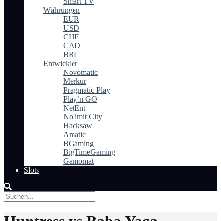
Smart TV
Währungen
EUR
USD
CHF
CAD
BRL
Entwickler
Novomatic
Merkur
Pragmatic Play
Play’n GO
NetEnt
Nolimit City
Hacksaw
Amatic
BGaming
BigTimeGaming
Gamomat
Slots