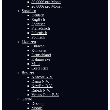
80.000€ pro Monat
20.000€ pro Monat
Sprachen
Deutsch
Englisch
Spanisch
Französisch
Italienisch
Polnisch
Lizenzen
Curacao
Komoren
Deutschland
Kahnawake
Malta
Costa Rica
Besitzer
Altacore N.V.
Dama N.V.
NewEra B.V.
Rabidi N.V.
Versus Odds B.V.
Geräte
Desktop
Mobile