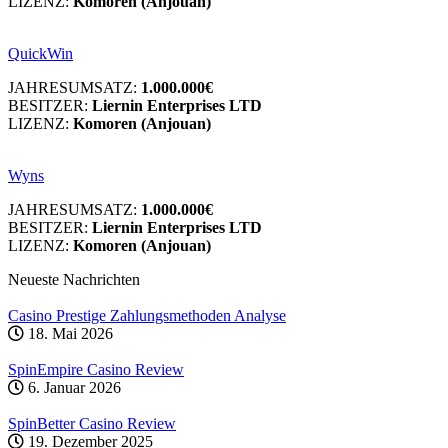
LIZENZ:
Komoren (Anjouan)
QuickWin
JAHRESUMSATZ:
1.000.000€
BESITZER:
Liernin Enterprises LTD
LIZENZ:
Komoren (Anjouan)
Wyns
JAHRESUMSATZ:
1.000.000€
BESITZER:
Liernin Enterprises LTD
LIZENZ:
Komoren (Anjouan)
Neueste Nachrichten
Casino Prestige Zahlungsmethoden Analyse
18. Mai 2026
SpinEmpire Casino Review
6. Januar 2026
SpinBetter Casino Review
19. Dezember 2025