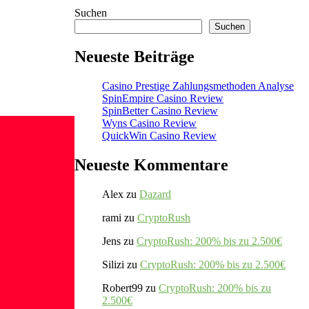
Suchen
Suchen
Neueste Beiträge
Casino Prestige Zahlungsmethoden Analyse
SpinEmpire Casino Review
SpinBetter Casino Review
Wyns Casino Review
QuickWin Casino Review
Neueste Kommentare
Alex
zu
Dazard
rami
zu
CryptoRush
Jens
zu
CryptoRush: 200% bis zu 2.500€
Silizi
zu
CryptoRush: 200% bis zu 2.500€
Robert99
zu
CryptoRush: 200% bis zu
2.500€