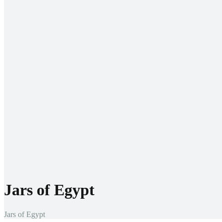
Wäh
Entw
Slots
Jars of Egypt
Jars of Egypt