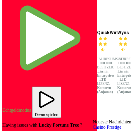
QuickWin
Wyns
JAHRESUMSATZ:
JAHRES
1.000.000€
1.000.00
BESITZER:
BESITZE
Liernin
Liernin
Enterprises
Enterpri
LTD
LTD
LIZENZ:
LIZENZ:
Komoren
Komore
(Anjouan)
(Anjoua
Echtgeldmodus
Demo spielen
Neueste Nachrichte
Having issues with
Lucky Fortune Tree
?
Casino Prestige