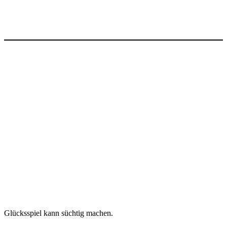
Glücksspiel kann süchtig machen.