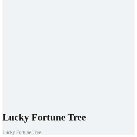
Währungen
EUR
USD
CHF
CAD
BRL
Entwickler
Novomatic
Merkur
Pragmatic Play
Play’n GO
NetEnt
Nolimit City
Hacksaw
Amatic
BGaming
BigTimeGaming
Gamomat
Slots
Lucky Fortune Tree
Lucky Fortune Tree