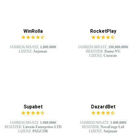
WinRolla
RocketPlay
JAHRESUMSATZ:
1.000.000€
JAHRESUMSATZ:
100.000.000€
LIZENZ:
Anjouan
BESITZER:
Dama NV.
LIZENZ:
Curacao
Supabet
DazardBet
JAHRESUMSATZ:
1.000.000€
JAHRESUMSATZ:
1.000.000€
BESITZER:
Liernin Enterprises LTD
BESITZER:
NovaForge Ltd
LIZENZ:
PAGCOR
LIZENZ:
Anjouan