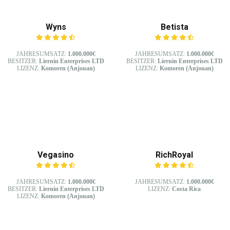
Wyns
Betista
JAHRESUMSATZ:
1.000.000€
JAHRESUMSATZ:
1.000.000€
BESITZER:
Liernin Enterprises LTD
BESITZER:
Liernin Enterprises LTD
LIZENZ:
Komoren (Anjouan)
LIZENZ:
Komoren (Anjouan)
Vegasino
RichRoyal
JAHRESUMSATZ:
1.000.000€
JAHRESUMSATZ:
1.000.000€
BESITZER:
Liernin Enterprises LTD
LIZENZ:
Costa Rica
LIZENZ:
Komoren (Anjouan)