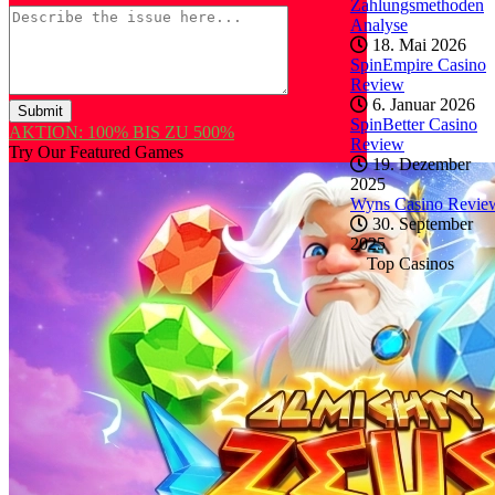
Zahlungsmethoden
Analyse
18. Mai 2026
SpinEmpire Casino
Review
6. Januar 2026
Submit
SpinBetter Casino
AKTION: 100% BIS ZU 500%
Review
Try Our Featured Games
19. Dezember
2025
Wyns Casino Revie
30. September
2025
Top Casinos