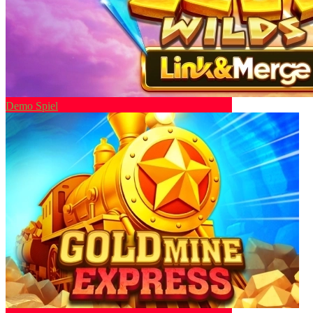
Demo Spiel