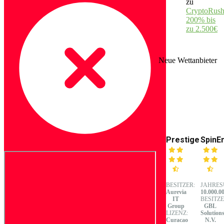
zu
CryptoRush
200% bis
zu 2.500€
Neue Wettanbieter
Prestige
SpinE
BESITZER:
JAHRES
Aurevia
10.000.0
IT
BESITZE
Group
GBL
LIZENZ:
Solution
Curacao
N.V.