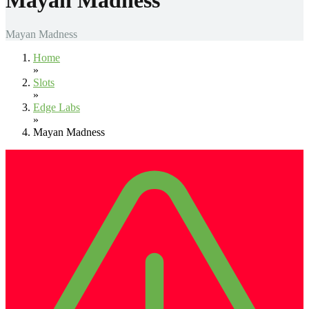
Mayan Madness
Mayan Madness
Home
»
Slots
»
Edge Labs
»
Mayan Madness