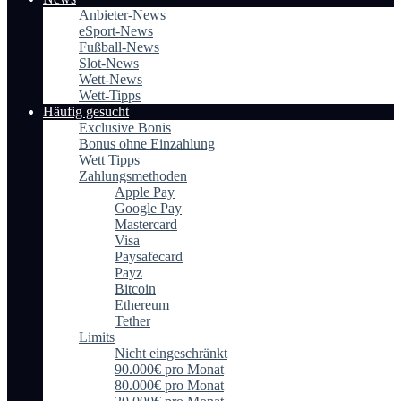
Anbieter-News
eSport-News
Fußball-News
Slot-News
Wett-News
Wett-Tipps
Häufig gesucht
Exclusive Bonis
Bonus ohne Einzahlung
Wett Tipps
Zahlungsmethoden
Apple Pay
Google Pay
Mastercard
Visa
Paysafecard
Payz
Bitcoin
Ethereum
Tether
Limits
Nicht eingeschränkt
90.000€ pro Monat
80.000€ pro Monat