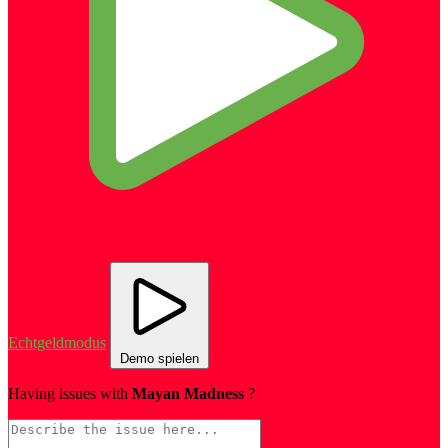
Echtgeldmodus
Demo spielen
Having issues with
Mayan Madness
?