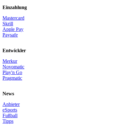
Einzahlung
Mastercard
Skrill
Apple Pay
Paysafe
Entwickler
Merkur
Novomatic
Play'n Go
Pragmatic
News
Anbieter
eSports
Fußball
Tipps