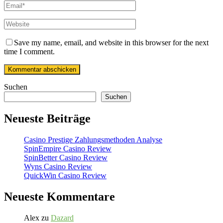
Save my name, email, and website in this browser for the next
time I comment.
Suchen
Suchen
Neueste Beiträge
Casino Prestige Zahlungsmethoden Analyse
SpinEmpire Casino Review
SpinBetter Casino Review
Wyns Casino Review
QuickWin Casino Review
Neueste Kommentare
Alex
zu
Dazard