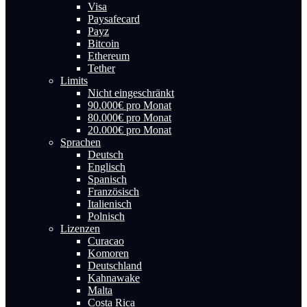
Visa
Paysafecard
Payz
Bitcoin
Ethereum
Tether
Limits
Nicht eingeschränkt
90.000€ pro Monat
80.000€ pro Monat
20.000€ pro Monat
Sprachen
Deutsch
Englisch
Spanisch
Französisch
Italienisch
Polnisch
Lizenzen
Curacao
Komoren
Deutschland
Kahnawake
Malta
Costa Rica