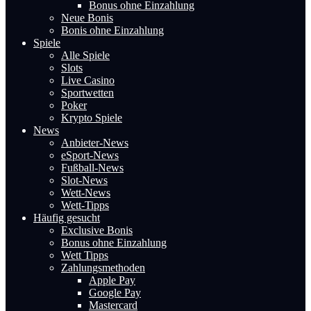
Bonus ohne Einzahlung
Neue Bonis
Bonis ohne Einzahlung
Spiele
Alle Spiele
Slots
Live Casino
Sportwetten
Poker
Krypto Spiele
News
Anbieter-News
eSport-News
Fußball-News
Slot-News
Wett-News
Wett-Tipps
Häufig gesucht
Exclusive Bonis
Bonus ohne Einzahlung
Wett Tipps
Zahlungsmethoden
Apple Pay
Google Pay
Mastercard