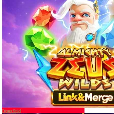
Demo Spiel