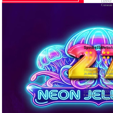
LIZENZ:
Curacao
SpinBetter
Betist
JAHRESUMSATZ:
JAHRES
20.000.000€
1.000.00
BESITZER:
BESITZE
Sprut
Liernin
Group
Enterpri
B.V.
LTD
LIZENZ:
LIZENZ:
Curacao
Komore
(Anjoua