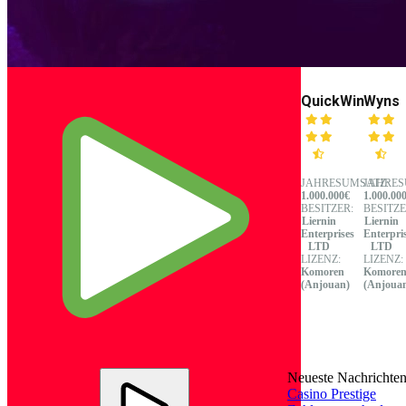
QuickWin
Wyns
JAHRESUMSATZ:
JAHRES
1.000.000€
1.000.00
BESITZER:
BESITZE
Liernin
Liernin
Enterprises
Enterpri
LTD
LTD
LIZENZ:
LIZENZ:
Komoren
Komore
(Anjouan)
(Anjoua
Neueste Nachrichte
Casino Prestige