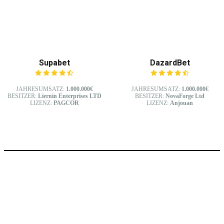
Supabet
DazardBet
JAHRESUMSATZ:
1.000.000€
JAHRESUMSATZ:
1.000.000€
BESITZER:
Liernin Enterprises LTD
BESITZER:
NovaForge Ltd
LIZENZ:
PAGCOR
LIZENZ:
Anjouan