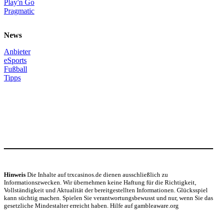
Play'n Go
Pragmatic
News
Anbieter
eSports
Fußball
Tipps
Hinweis
Die Inhalte auf trxcasinos.de dienen ausschließlich zu
Informationszwecken. Wir übernehmen keine Haftung für die Richtigkeit,
Vollständigkeit und Aktualität der bereitgestellten Informationen. Glücksspiel
kann süchtig machen. Spielen Sie verantwortungsbewusst und nur, wenn Sie das
gesetzliche Mindestalter erreicht haben. Hilfe auf gambleaware.org