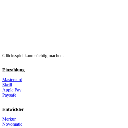
Glücksspiel kann süchtig machen.
Einzahlung
Mastercard
Skrill
Apple Pay
Paysafe
Entwickler
Merkur
Novomatic