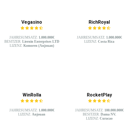
Vegasino
RichRoyal
JAHRESUMSATZ:
1.000.000€
JAHRESUMSATZ:
1.000.000€
BESITZER:
Liernin Enterprises LTD
LIZENZ:
Costa Rica
LIZENZ:
Komoren (Anjouan)
WinRolla
RocketPlay
JAHRESUMSATZ:
1.000.000€
JAHRESUMSATZ:
100.000.000€
LIZENZ:
Anjouan
BESITZER:
Dama NV.
LIZENZ:
Curacao