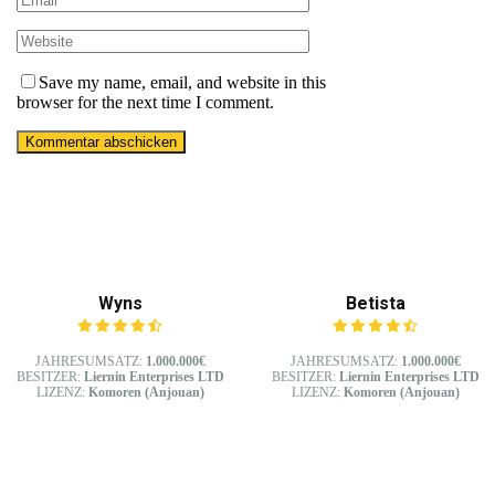
Save my name, email, and website in this
browser for the next time I comment.
Wyns
Betista
JAHRESUMSATZ:
1.000.000€
JAHRESUMSATZ:
1.000.000€
BESITZER:
Liernin Enterprises LTD
BESITZER:
Liernin Enterprises LTD
LIZENZ:
Komoren (Anjouan)
LIZENZ:
Komoren (Anjouan)