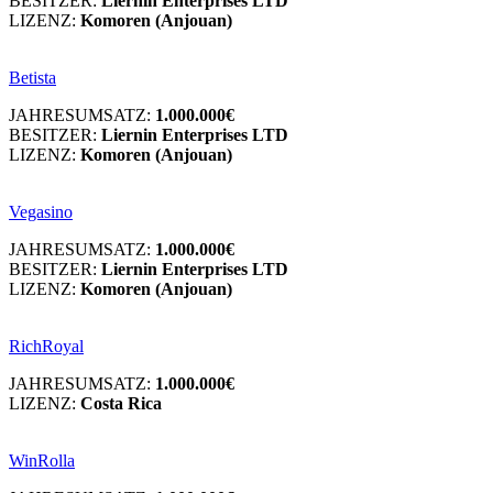
BESITZER:
Liernin Enterprises LTD
LIZENZ:
Komoren (Anjouan)
Betista
JAHRESUMSATZ:
1.000.000€
BESITZER:
Liernin Enterprises LTD
LIZENZ:
Komoren (Anjouan)
Vegasino
JAHRESUMSATZ:
1.000.000€
BESITZER:
Liernin Enterprises LTD
LIZENZ:
Komoren (Anjouan)
RichRoyal
JAHRESUMSATZ:
1.000.000€
LIZENZ:
Costa Rica
WinRolla