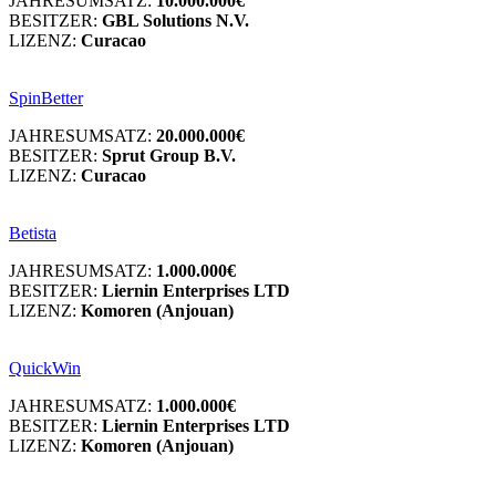
JAHRESUMSATZ:
10.000.000€
BESITZER:
GBL Solutions N.V.
LIZENZ:
Curacao
SpinBetter
JAHRESUMSATZ:
20.000.000€
BESITZER:
Sprut Group B.V.
LIZENZ:
Curacao
Betista
JAHRESUMSATZ:
1.000.000€
BESITZER:
Liernin Enterprises LTD
LIZENZ:
Komoren (Anjouan)
QuickWin
JAHRESUMSATZ:
1.000.000€
BESITZER:
Liernin Enterprises LTD
LIZENZ:
Komoren (Anjouan)