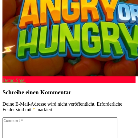
Demo Spiel
Schreibe einen Kommentar
Deine E-Mail-Adresse wird nicht veröffentlicht.
Erforderliche
Felder sind mit
*
markiert