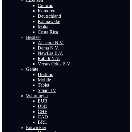
Lizenzen
Curacao
Komoren
Deutschland
Kahnawake
Malta
Costa Rica
Besitzer
Altacore N.V.
Dama N.V.
NewEra B.V.
Rabidi N.V.
Versus Odds B.V.
Geräte
Desktop
Mobile
Tablet
Smart TV
Währungen
EUR
USD
CHF
CAD
BRL
Entwickler