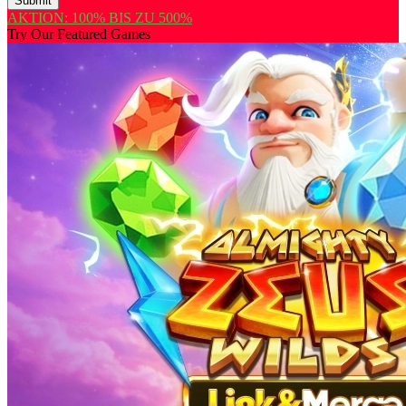
Submit
AKTION: 100% BIS ZU 500%
Try Our Featured Games