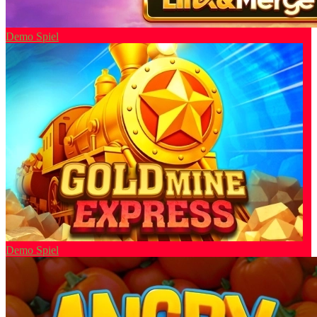
Demo Spiel
Demo Spiel