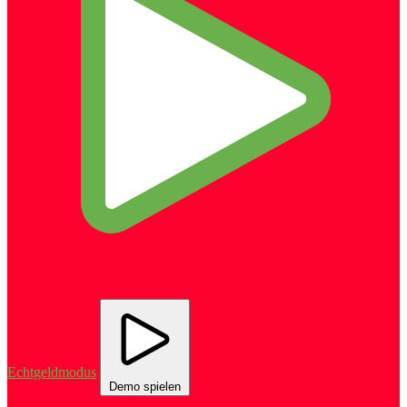
Echtgeldmodus
Demo spielen