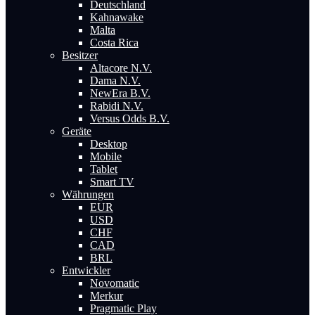
Deutschland
Kahnawake
Malta
Costa Rica
Besitzer
Altacore N.V.
Dama N.V.
NewEra B.V.
Rabidi N.V.
Versus Odds B.V.
Geräte
Desktop
Mobile
Tablet
Smart TV
Währungen
EUR
USD
CHF
CAD
BRL
Entwickler
Novomatic
Merkur
Pragmatic Play