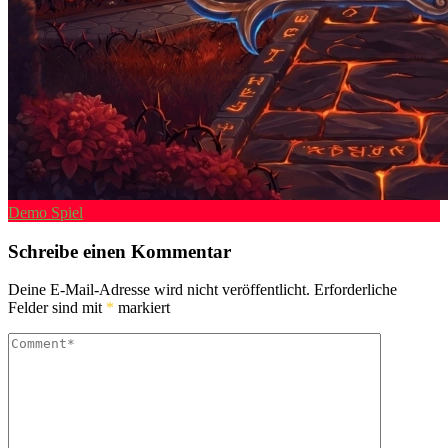
Demo Spiel
Schreibe einen Kommentar
Deine E-Mail-Adresse wird nicht veröffentlicht.
Erforderliche
Felder sind mit
*
markiert