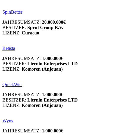
SpinBetter
JAHRESUMSATZ:
20.000.000€
BESITZER:
Sprut Group B.V.
LIZENZ:
Curacao
Betista
JAHRESUMSATZ:
1.000.000€
BESITZER:
Liernin Enterprises LTD
LIZENZ:
Komoren (Anjouan)
QuickWin
JAHRESUMSATZ:
1.000.000€
BESITZER:
Liernin Enterprises LTD
LIZENZ:
Komoren (Anjouan)
Wyns
JAHRESUMSATZ:
1.000.000€