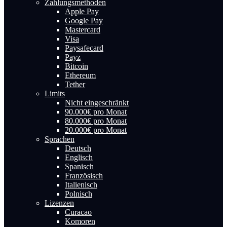
Zahlungsmethoden
Apple Pay
Google Pay
Mastercard
Visa
Paysafecard
Payz
Bitcoin
Ethereum
Tether
Limits
Nicht eingeschränkt
90.000€ pro Monat
80.000€ pro Monat
20.000€ pro Monat
Sprachen
Deutsch
Englisch
Spanisch
Französisch
Italienisch
Polnisch
Lizenzen
Curacao
Komoren