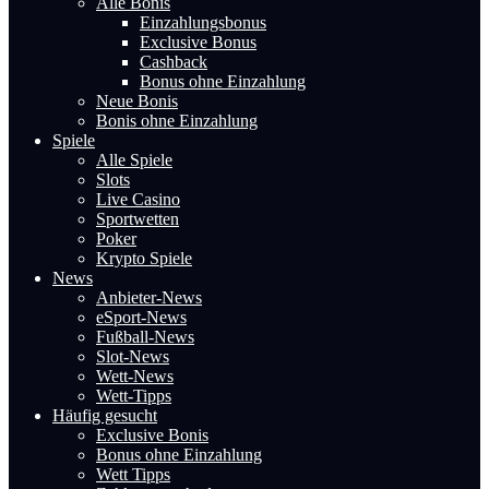
Alle Bonis
Einzahlungsbonus
Exclusive Bonus
Cashback
Bonus ohne Einzahlung
Neue Bonis
Bonis ohne Einzahlung
Spiele
Alle Spiele
Slots
Live Casino
Sportwetten
Poker
Krypto Spiele
News
Anbieter-News
eSport-News
Fußball-News
Slot-News
Wett-News
Wett-Tipps
Häufig gesucht
Exclusive Bonis
Bonus ohne Einzahlung
Wett Tipps