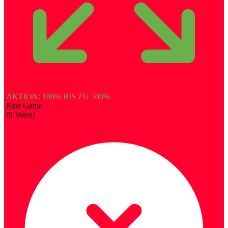
AKTION: 100% BIS ZU 500%
Rate Game
(
0
Votes)