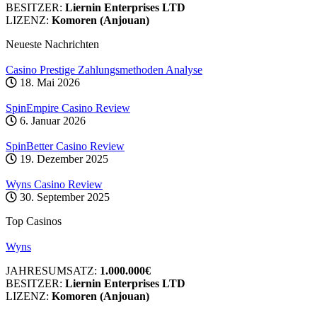
BESITZER:
Liernin Enterprises LTD
LIZENZ:
Komoren (Anjouan)
Neueste Nachrichten
Casino Prestige Zahlungsmethoden Analyse
18. Mai 2026
SpinEmpire Casino Review
6. Januar 2026
SpinBetter Casino Review
19. Dezember 2025
Wyns Casino Review
30. September 2025
Top Casinos
Wyns
JAHRESUMSATZ:
1.000.000€
BESITZER:
Liernin Enterprises LTD
LIZENZ:
Komoren (Anjouan)