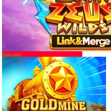
Demo Spiel