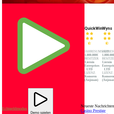
QuickWin
Wyns
JAHRESUMSATZ:
JAHRES
1.000.000€
1.000.00
BESITZER:
BESITZE
Liernin
Liernin
Enterprises
Enterpri
LTD
LTD
LIZENZ:
LIZENZ:
Komoren
Komore
(Anjouan)
(Anjoua
Neueste Nachrichte
Echtgeldmodus
Casino Prestige
Demo spielen