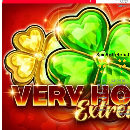
LIZENZ:
Curacao
SpinBetter
Betist
JAHRESUMSATZ:
JAHRES
20.000.000€
1.000.00
BESITZER:
BESITZE
Sprut
Liernin
Group
Enterpri
B.V.
LTD
LIZENZ:
LIZENZ:
Curacao
Komore
(Anjoua