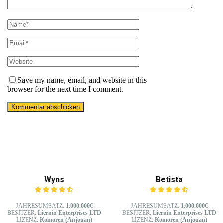
Save my name, email, and website in this
browser for the next time I comment.
Wyns
Betista
JAHRESUMSATZ:
1.000.000€
JAHRESUMSATZ:
1.000.000€
BESITZER:
Liernin Enterprises LTD
BESITZER:
Liernin Enterprises LTD
LIZENZ:
Komoren (Anjouan)
LIZENZ:
Komoren (Anjouan)